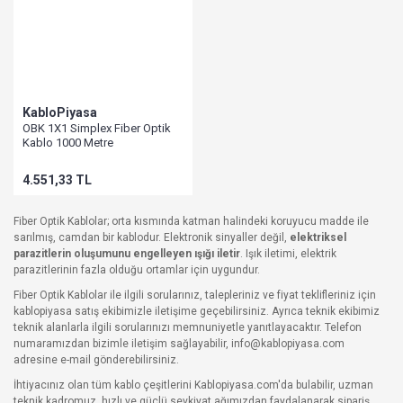
KabloPiyasa
OBK 1X1 Simplex Fiber Optik
Kablo 1000 Metre
4.551,33 TL
Fiber Optik Kablolar; orta kısmında katman halindeki koruyucu madde ile
sarılmış, camdan bir kablodur. Elektronik sinyaller değil,
elektriksel
parazitlerin oluşumunu engelleyen ışığı iletir
. Işık iletimi, elektrik
parazitlerinin fazla olduğu ortamlar için uygundur.
Fiber Optik Kablolar ile ilgili sorularınız, talepleriniz ve fiyat teklifleriniz için
kablopiyasa satış ekibimizle iletişime geçebilirsiniz. Ayrıca teknik ekibimiz
teknik alanlarla ilgili sorularınızı memnuniyetle yanıtlayacaktır. Telefon
numaramızdan bizimle iletişim sağlayabilir, info@kablopiyasa.com
adresine e-mail gönderebilirsiniz.
İhtiyacınız olan tüm kablo çeşitlerini Kablopiyasa.com'da bulabilir, uzman
teknik kadromuz, hızlı ve güçlü sevkiyat ağımızdan faydalanarak sipariş