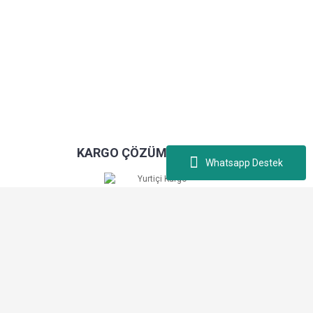
KARGO ÇÖZÜM ORTAĞIMIZ
Whatsapp Destek
Kablopiyasa.com © Tüm hakları saklıdır. Kredi kartı bilgileriniz 256bit SSL
sertifikası ile korunmaktadır.
ile
ideasoft
e-