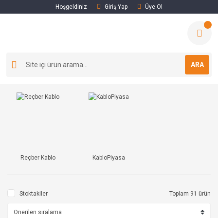
Hoşgeldiniz
Giriş Yap
Üye Ol
ARA
Reçber Kablo
KabloPiyasa
Stoktakiler
Toplam 91 ürün