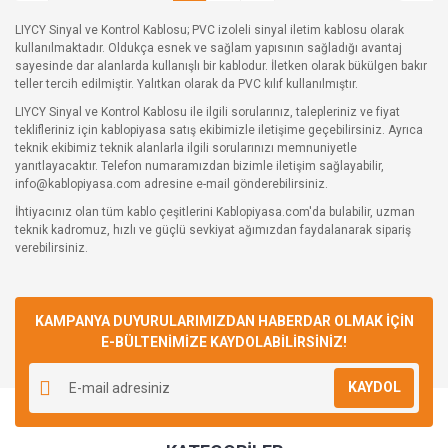
LIYCY Sinyal ve Kontrol Kablosu; PVC izoleli sinyal iletim kablosu olarak
kullanılmaktadır. Oldukça esnek ve sağlam yapısının sağladığı avantaj
sayesinde dar alanlarda kullanışlı bir kablodur. İletken olarak bükülgen bakır
teller tercih edilmiştir. Yalıtkan olarak da PVC kılıf kullanılmıştır.
LIYCY Sinyal ve Kontrol Kablosu ile ilgili sorularınız, talepleriniz ve fiyat
teklifleriniz için kablopiyasa satış ekibimizle iletişime geçebilirsiniz. Ayrıca
teknik ekibimiz teknik alanlarla ilgili sorularınızı memnuniyetle
yanıtlayacaktır. Telefon numaramızdan bizimle iletişim sağlayabilir,
info@kablopiyasa.com adresine e-mail gönderebilirsiniz.
İhtiyacınız olan tüm kablo çeşitlerini Kablopiyasa.com'da bulabilir, uzman
teknik kadromuz, hızlı ve güçlü sevkiyat ağımızdan faydalanarak sipariş
verebilirsiniz.
KAMPANYA DUYURULARIMIZDAN HABERDAR OLMAK İÇİN
E-BÜLTENİMİZE KAYDOLABİLİRSİNİZ!
KAYDOL