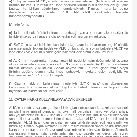
a)
3. kişiye veya ALICI’ ya teslim edilen ürünün faturası, (İade edilmek istenen
ürünün faturası kurumsal ise, iade ederken kurumun düzenlemiş olduğu iade
faturası ile birlikte gönderilmesi gerekmektedir. Faturası kurumlar adına
düzenlenen sipariş iadeleri İADE FATURASI kesilmediği takdirde
tamamlanamayacaktır.)
b)
İade formu,
c)
İade edilecek ürünlerin kutusu, ambalajı, varsa standart aksesuarları ile
birlikte eksiksiz ve hasarsız olarak teslim edilmesi gerekmektedir.
d)
SATICI, cayma bildiriminin kendisine ulaşmasından itibaren en geç 10 günlük
süre içerisinde toplam bedeli ve ALICI’yı borç altına sokan belgeleri ALICI’ ya
iade etmek ve 20 günlük süre içerisinde malı iade almakla yükümlüdür.
e)
ALICI’ nın kusurundan kaynaklanan bir nedenle malın değerinde bir azalma
olursa veya iade imkânsızlaşırsa ALICI kusuru oranında SATICI’ nın zararlarını
tazmin etmekle yükümlüdür. Ancak cayma hakkı süresi içinde malın veya
ürünün usulüne uygun kullanılması sebebiyle meydana gelen değişiklik ve
bozulmalardan ALICI sorumlu değildir.
f)
Cayma hakkının kullanılması nedeniyle SATICI tarafından düzenlenen
kampanya limit tutarının altına düşülmesi halinde kampanya kapsamında
faydalanılan indirim miktarı iptal edilir.
11. CAYMA HAKKI KULLANILAMAYACAK ÜRÜNLER
ALICI’nın isteği veya açıkça kişisel ihtiyaçları doğrultusunda hazırlanan ve geri
gönderilmeye müsait olmayan, iç giyim alt parçaları, mayo ve bikini altları,
makyaj malzemeleri, tek kullanımlık ürünler, çabuk bozulma tehlikesi olan veya
son kullanma tarihi geçme ihtimali olan mallar, ALICI’ya teslim edilmesinin
ardından ALICI tarafından ambalajı açıldığı takdirde iade edilmesi sağlık ve
hijyen açısından uygun olmayan ürünler, teslim edildikten sonra başka ürünlerle
karışan vedoğası gereği ayrıştırılması mümkün olmayan ürünler, Abonelik
sözleşmesi kapsamında sağlananlar dışında, gazete ve dergi gibi süreli
yayınlara ilişkin mallar, Elektronik ortamda anında ifa edilen hizmetler veya