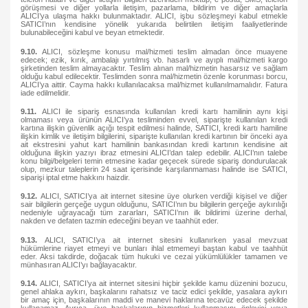
görüşmesi ve diğer yollarla iletişim, pazarlama, bildirim ve diğer amaçlarla
ALICI’ya ulaşma hakkı bulunmaktadır. ALICI, işbu sözleşmeyi kabul etmekle
SATICI’nın kendisine yönelik yukarıda belirtilen iletişim faaliyetlerinde
bulunabileceğini kabul ve beyan etmektedir.
9.10.
ALICI, sözleşme konusu mal/hizmeti teslim almadan önce muayene
edecek; ezik, kırık, ambalajı yırtılmış vb. hasarlı ve ayıplı mal/hizmeti kargo
şirketinden teslim almayacaktır. Teslim alınan mal/hizmetin hasarsız ve sağlam
olduğu kabul edilecektir. Teslimden sonra mal/hizmetin özenle korunması borcu,
ALICI’ya aittir. Cayma hakkı kullanılacaksa mal/hizmet kullanılmamalıdır. Fatura
iade edilmelidir.
9.11.
ALICI ile sipariş esnasında kullanılan kredi kartı hamilinin aynı kişi
olmaması veya ürünün ALICI’ya tesliminden evvel, siparişte kullanılan kredi
kartına ilişkin güvenlik açığı tespit edilmesi halinde, SATICI, kredi kartı hamiline
ilişkin kimlik ve iletişim bilgilerini, siparişte kullanılan kredi kartının bir önceki aya
ait ekstresini yahut kart hamilinin bankasından kredi kartının kendisine ait
olduğuna ilişkin yazıyı ibraz etmesini ALICI’dan talep edebilir. ALICI’nın talebe
konu bilgi/belgeleri temin etmesine kadar geçecek sürede sipariş dondurulacak
olup, mezkur taleplerin 24 saat içerisinde karşılanmaması halinde ise SATICI,
siparişi iptal etme hakkını haizdir.
9.12.
ALICI, SATICI’ya ait internet sitesine üye olurken verdiği kişisel ve diğer
sair bilgilerin gerçeğe uygun olduğunu, SATICI’nın bu bilgilerin gerçeğe aykırılığı
nedeniyle uğrayacağı tüm zararları, SATICI’nın ilk bildirimi üzerine derhal,
nakden ve defaten tazmin edeceğini beyan ve taahhüt eder.
9.13.
ALICI, SATICI’ya ait internet sitesini kullanırken yasal mevzuat
hükümlerine riayet etmeyi ve bunları ihlal etmemeyi baştan kabul ve taahhüt
eder. Aksi takdirde, doğacak tüm hukuki ve cezai yükümlülükler tamamen ve
münhasıran ALICI’yı bağlayacaktır.
9.14.
ALICI, SATICI’ya ait internet sitesini hiçbir şekilde kamu düzenini bozucu,
genel ahlaka aykırı, başkalarını rahatsız ve taciz edici şekilde, yasalara aykırı
bir amaç için, başkalarının maddi ve manevi haklarına tecavüz edecek şekilde