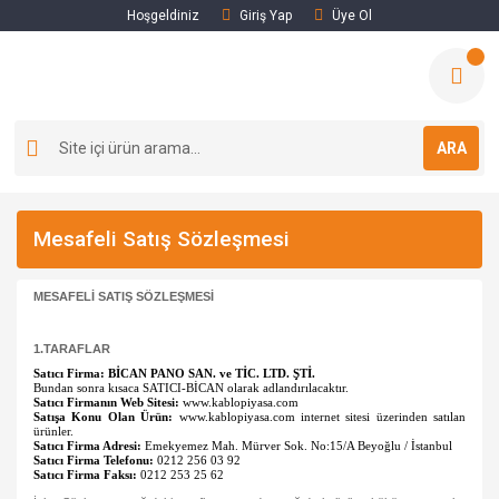
Hoşgeldiniz
Giriş Yap
Üye Ol
ARA
Mesafeli Satış Sözleşmesi
MESAFELİ SATIŞ SÖZLEŞMESİ
1.TARAFLAR
Satıcı Firma:
BİCAN PANO SAN. ve TİC. LTD. ŞTİ.
Bundan sonra kısaca SATICI-BİCAN olarak adlandırılacaktır.
Satıcı Firmanın Web Sitesi:
ww
w.kablopiyasa.com
Satışa Konu Olan Ürün:
ww
w.kablopiyasa.com
internet sitesi üzerinden satılan
ürünler.
Satıcı Firma Adresi:
Emekyemez Mah. Mürver Sok. No:15/A Beyoğlu / İstanbul
Satıcı Firma Telefonu:
0212 256 03 92
Satıcı Firma Faksı:
0212 253 25 62