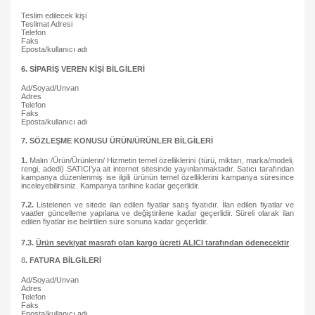
Teslim edilecek kişi
Teslimat Adresi
Telefon
Faks
Eposta/kullanıcı adı
6. SİPARİŞ VEREN KİŞİ BİLGİLERİ
Ad/Soyad/Unvan
Adres
Telefon
Faks
Eposta/kullanıcı adı
7. SÖZLEŞME KONUSU ÜRÜN/ÜRÜNLER BİLGİLERİ
1.
Malın /Ürün/Ürünlerin/ Hizmetin temel özelliklerini (türü, miktarı, marka/modeli,
rengi, adedi) SATICI’ya ait internet sitesinde yayınlanmaktadır. Satıcı tarafından
kampanya düzenlenmiş ise ilgili ürünün temel özelliklerini kampanya süresince
inceleyebilirsiniz. Kampanya tarihine kadar geçerlidir.
7.2.
Listelenen ve sitede ilan edilen fiyatlar satış fiyatıdır. İlan edilen fiyatlar ve
vaatler güncelleme yapılana ve değiştirilene kadar geçerlidir. Süreli olarak ilan
edilen fiyatlar ise belirtilen süre sonuna kadar geçerlidir.
7.3.
Ürün sevkiyat masrafı olan kargo ücreti ALICI tarafından ödenecektir
.
8
. FATURA BİLGİLERİ
Ad/Soyad/Unvan
Adres
Telefon
Faks
Eposta/kullanıcı adı