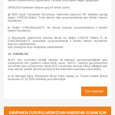
tüketici mahkemesine yapılacaktır. Parasal sınıra ilişkin bilgiler aşağıdadır:
28/05/2014 tarihinden itibaren geçerli olmak üzere:
a)
6502 sayılı Tüketicinin Korunması Hakkında Kanun’un 68. Maddesi gereği
değeri 2.000,00 (ikibin) TL’nin altında olan uyuşmazlıklarda ilçe tüketici hakem
heyetlerine,
b) Değeri 3.000,00(üçbin)TL’ nin altında bulunan uyuşmazlıklarda il tüketici
hakem heyetlerine,
c) Büyükşehir statüsünde bulunan illerde ise değeri 2.000,00 (ikibin) TL ile
3.000,00(üçbin)TL’ arasındaki uyuşmazlıklarda il tüketici hakem heyetlerine
başvuru yapılmaktadır.
İşbu Sözleşme ticari amaçlarla yapılmaktadır.
14. YÜRÜRLÜK
ALICI, Site üzerinden verdiği siparişe ait ödemeyi gerçekleştirdiğinde işbu
sözleşmenin tüm şartlarını kabul etmiş sayılır. SATICI, siparişin gerçekleşmesi
öncesinde işbu sözleşmenin sitede ALICI tarafından okunup kabul edildiğine dair
onay alacak şekilde gerekli yazılımsal düzenlemeleri yapmakla yükümlüdür.
İş bu Mesafeli Satış Sözleşmesi Bican Pano Sanayi ve Ticaret Limited Şirketi
tarafından 07.02.2024 tarihinde güncellenmiştir.
Tüm Sayfalar
KAMPANYA DUYURULARIMIZDAN HABERDAR OLMAK İÇİN