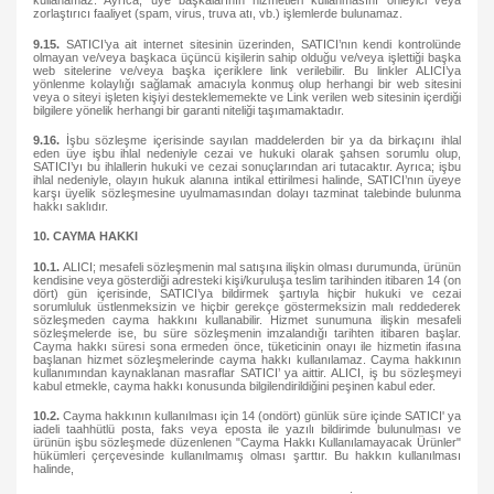
kullanamaz. Ayrıca, üye başkalarının hizmetleri kullanmasını önleyici veya
zorlaştırıcı faaliyet (spam, virus, truva atı, vb.) işlemlerde bulunamaz.
9.15.
SATICI’ya ait internet sitesinin üzerinden, SATICI’nın kendi kontrolünde
olmayan ve/veya başkaca üçüncü kişilerin sahip olduğu ve/veya işlettiği başka
web sitelerine ve/veya başka içeriklere link verilebilir. Bu linkler ALICI’ya
yönlenme kolaylığı sağlamak amacıyla konmuş olup herhangi bir web sitesini
veya o siteyi işleten kişiyi desteklememekte ve Link verilen web sitesinin içerdiği
bilgilere yönelik herhangi bir garanti niteliği taşımamaktadır.
9.16.
İşbu sözleşme içerisinde sayılan maddelerden bir ya da birkaçını ihlal
eden üye işbu ihlal nedeniyle cezai ve hukuki olarak şahsen sorumlu olup,
SATICI’yı bu ihlallerin hukuki ve cezai sonuçlarından ari tutacaktır. Ayrıca; işbu
ihlal nedeniyle, olayın hukuk alanına intikal ettirilmesi halinde, SATICI’nın üyeye
karşı üyelik sözleşmesine uyulmamasından dolayı tazminat talebinde bulunma
hakkı saklıdır.
10. CAYMA HAKKI
10.1.
ALICI; mesafeli sözleşmenin mal satışına ilişkin olması durumunda, ürünün
kendisine veya gösterdiği adresteki kişi/kuruluşa teslim tarihinden itibaren 14 (on
dört) gün içerisinde, SATICI’ya bildirmek şartıyla hiçbir hukuki ve cezai
sorumluluk üstlenmeksizin ve hiçbir gerekçe göstermeksizin malı reddederek
sözleşmeden cayma hakkını kullanabilir. Hizmet sunumuna ilişkin mesafeli
sözleşmelerde ise, bu süre sözleşmenin imzalandığı tarihten itibaren başlar.
Cayma hakkı süresi sona ermeden önce, tüketicinin onayı ile hizmetin ifasına
başlanan hizmet sözleşmelerinde cayma hakkı kullanılamaz. Cayma hakkının
kullanımından kaynaklanan masraflar SATICI’ ya aittir. ALICI, iş bu sözleşmeyi
kabul etmekle, cayma hakkı konusunda bilgilendirildiğini peşinen kabul eder.
10.2.
Cayma hakkının kullanılması için 14 (ondört) günlük süre içinde SATICI' ya
iadeli taahhütlü posta, faks veya eposta ile yazılı bildirimde bulunulması ve
ürünün işbu sözleşmede düzenlenen "Cayma Hakkı Kullanılamayacak Ürünler"
hükümleri çerçevesinde kullanılmamış olması şarttır. Bu hakkın kullanılması
halinde,