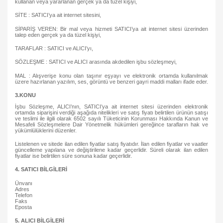
kullanan veya yararlanan gerçek ya da tüzel kişiyi,
SİTE : SATICI’ya ait internet sitesini,
SİPARİŞ VEREN: Bir mal veya hizmeti SATICI’ya ait internet sitesi üzerinden
talep eden gerçek ya da tüzel kişiyi,
TARAFLAR : SATICI ve ALICI’yı,
SÖZLEŞME : SATICI ve ALICI arasında akdedilen işbu sözleşmeyi,
MAL : Alışverişe konu olan taşınır eşyayı ve elektronik ortamda kullanılmak
üzere hazırlanan yazılım, ses, görüntü ve benzeri gayri maddi malları ifade eder.
3.KONU
İşbu Sözleşme, ALICI’nın, SATICI’ya ait internet sitesi üzerinden elektronik
ortamda siparişini verdiği aşağıda nitelikleri ve satış fiyatı belirtilen ürünün satışı
ve teslimi ile ilgili olarak 6502 sayılı Tüketicinin Korunması Hakkında Kanun ve
Mesafeli Sözleşmelere Dair Yönetmelik hükümleri gereğince tarafların hak ve
yükümlülüklerini düzenler.
Listelenen ve sitede ilan edilen fiyatlar satış fiyatıdır. İlan edilen fiyatlar ve vaatler
güncelleme yapılana ve değiştirilene kadar geçerlidir. Süreli olarak ilan edilen
fiyatlar ise belirtilen süre sonuna kadar geçerlidir.
4. SATICI BİLGİLERİ
Ünvanı
Adres
Telefon
Faks
Eposta
5. ALICI BİLGİLERİ