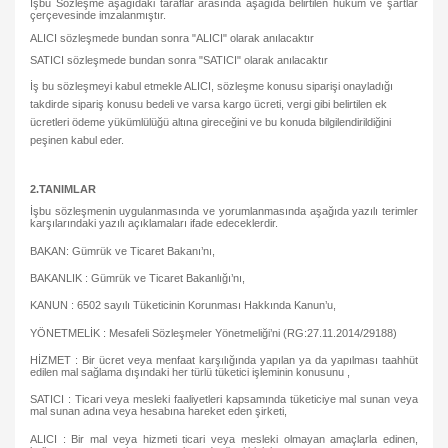
İşbu Sözleşme aşağıdaki taraflar arasında aşağıda belirtilen hüküm ve şartlar
çerçevesinde imzalanmıştır.
ALICI sözleşmede bundan sonra "ALICI" olarak anılacaktır
SATICI sözleşmede bundan sonra "SATICI" olarak anılacaktır
İş bu sözleşmeyi kabul etmekle ALICI, sözleşme konusu siparişi onayladığı
takdirde sipariş konusu bedeli ve varsa kargo ücreti, vergi gibi belirtilen ek
ücretleri ödeme yükümlülüğü altına gireceğini ve bu konuda bilgilendirildiğini
peşinen kabul eder.
2.TANIMLAR
İşbu sözleşmenin uygulanmasında ve yorumlanmasında aşağıda yazılı terimler
karşılarındaki yazılı açıklamaları ifade edeceklerdir.
BAKAN: Gümrük ve Ticaret Bakanı’nı,
BAKANLIK : Gümrük ve Ticaret Bakanlığı’nı,
KANUN : 6502 sayılı Tüketicinin Korunması Hakkında Kanun’u,
YÖNETMELİK : Mesafeli Sözleşmeler Yönetmeliği’ni (RG:27.11.2014/29188)
HİZMET : Bir ücret veya menfaat karşılığında yapılan ya da yapılması taahhüt
edilen mal sağlama dışındaki her türlü tüketici işleminin konusunu ,
SATICI : Ticari veya mesleki faaliyetleri kapsamında tüketiciye mal sunan veya
mal sunan adına veya hesabına hareket eden şirketi,
ALICI : Bir mal veya hizmeti ticari veya mesleki olmayan amaçlarla edinen,