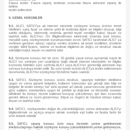
Fatura teslim :Fatura sipariş teslimatı sırasında fatura adresine sipariş ile
birlikte
teslim edilecektir.
9. GENEL HÜKÜMLER
9.1.
ALICI, SATICI’ya ait internet sitesinde sözleşme konusu ürünün temel
nitelikleri, satış fiyatı ve ödeme şekli ile teslimata ilişkin ön bilgileri okuyup, bilgi
sahibi olduğunu, elektronik ortamda gerekli teyidi verdiğini kabul, beyan ve
taahhüt eder. ALICI’nın; Ön Bilgilendirmeyi elektronik ortamda teyit etmesi,
mesafeli satış sözleşmesinin kurulmasından evvel, SATICI tarafından ALICI' ya
verilmesi gereken adresi, siparişi verilen ürünlere ait temel özellikleri, ürünlerin
vergiler dâhil fiyatını, ödeme ve teslimat bilgilerini de doğru ve eksiksiz olarak
edindiğini kabul, beyan ve taahhüt eder.
9.2.
Sözleşme konusu her bir ürün, 30 günlük yasal süreyi aşmamak kaydı ile
ALICI' nın yerleşim yeri uzaklığına bağlı olarak internet sitesindeki ön bilgiler
kısmında belirtilen süre zarfında ALICI veya ALICI’nın gösterdiği adresteki kişi
ve/veya kuruluşa teslim edilir. Bu süre içinde ürünün ALICI’ya teslim edilememesi
durumunda, ALICI’nın sözleşmeyi feshetme hakkı saklıdır.
9.3.
SATICI, Sözleşme konusu ürünü eksiksiz, siparişte belirtilen niteliklere
uygun ve varsa garanti belgeleri, kullanım kılavuzları işin gereği olan bilgi ve
belgeler ile teslim etmeyi, her türlü ayıptan arî olarak yasal mevzuat gereklerine
göre sağlam, standartlara uygun bir şekilde işi doğruluk ve dürüstlük esasları
dâhilinde ifa etmeyi, hizmet kalitesini koruyup yükseltmeyi, işin ifası sırasında
gerekli dikkat ve özeni göstermeyi, ihtiyat ve öngörü ile hareket etmeyi kabul,
beyan ve taahhüt eder.
9.4.
SATICI, sözleşmeden doğan ifa yükümlülüğünün süresi dolmadan ALICI’yı
bilgilendirmek ve açıkça onayını almak suretiyle eşit kalite ve fiyatta farklı bir
ürün tedarik edebilir.
9.5.
SATICI, sipariş konusu ürün veya hizmetin yerine getirilmesinin
imkânsızlaşması halinde sözleşme konusu yükümlülüklerini yerine getiremezse,