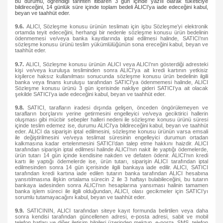
bu durumu, öğrendiği tarihten itibaren 3 gün içinde yazılı olarak tüketiciye
bildireceğini, 14 günlük süre içinde toplam bedeli ALICI’ya iade edeceğini kabul,
beyan ve taahhüt eder.
9.6.
ALICI, Sözleşme konusu ürünün teslimatı için işbu Sözleşme’yi elektronik
ortamda teyit edeceğini, herhangi bir nedenle sözleşme konusu ürün bedelinin
ödenmemesi ve/veya banka kayıtlarında iptal edilmesi halinde, SATICI’nın
sözleşme konusu ürünü teslim yükümlülüğünün sona ereceğini kabul, beyan ve
taahhüt eder.
9.7.
ALICI, Sözleşme konusu ürünün ALICI veya ALICI’nın gösterdiği adresteki
kişi ve/veya kuruluşa tesliminden sonra ALICI'ya ait kredi kartının yetkisiz
kişilerce haksız kullanılması sonucunda sözleşme konusu ürün bedelinin ilgili
banka veya finans kuruluşu tarafından SATICI'ya ödenmemesi halinde, ALICI
Sözleşme konusu ürünü 3 gün içerisinde nakliye gideri SATICI’ya ait olacak
şekilde SATICI’ya iade edeceğini kabul, beyan ve taahhüt eder.
9.8.
SATICI, tarafların iradesi dışında gelişen, önceden öngörülemeyen ve
tarafların borçlarını yerine getirmesini engelleyici ve/veya geciktirici hallerin
oluşması gibi mücbir sebepler halleri nedeni ile sözleşme konusu ürünü süresi
içinde teslim edemez ise, durumu ALICI'ya bildireceğini kabul, beyan ve taahhüt
eder. ALICI da siparişin iptal edilmesini, sözleşme konusu ürünün varsa emsali
ile değiştirilmesini ve/veya teslimat süresinin engelleyici durumun ortadan
kalkmasına kadar ertelenmesini SATICI’dan talep etme hakkını haizdir. ALICI
tarafından siparişin iptal edilmesi halinde ALICI’nın nakit ile yaptığı ödemelerde,
ürün tutarı 14 gün içinde kendisine nakden ve defaten ödenir. ALICI’nın kredi
kartı ile yaptığı ödemelerde ise, ürün tutarı, siparişin ALICI tarafından iptal
edilmesinden sonra 14 gün içerisinde ilgili bankaya iade edilir. ALICI, SATICI
tarafından kredi kartına iade edilen tutarın banka tarafından ALICI hesabına
yansıtılmasına ilişkin ortalama sürecin 2 ile 3 haftayı bulabileceğini, bu tutarın
bankaya iadesinden sonra ALICI’nın hesaplarına yansıması halinin tamamen
banka işlem süreci ile ilgili olduğundan, ALICI, olası gecikmeler için SATICI’yı
sorumlu tutamayacağını kabul, beyan ve taahhüt eder.
9.9.
SATICININ, ALICI tarafından siteye kayıt formunda belirtilen veya daha
sonra kendisi tarafından güncellenen adresi, e-posta adresi, sabit ve mobil
telefon hatları ve diğer iletişim bilgileri üzerinden mektup, e-posta, SMS, telefon