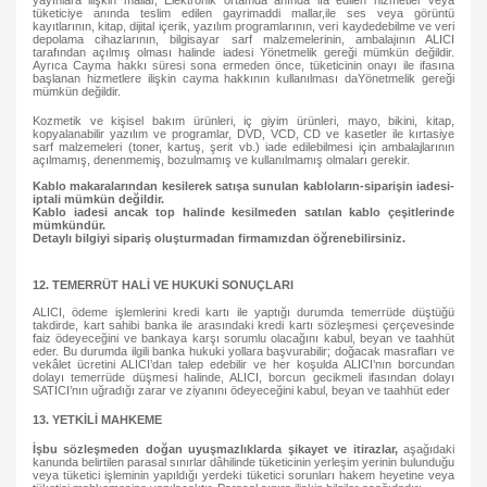
tüketiciye anında teslim edilen gayrimaddi mallar,ile ses veya görüntü
kayıtlarının, kitap, dijital içerik, yazılım programlarının, veri kaydedebilme ve veri
depolama cihazlarının, bilgisayar sarf malzemelerinin, ambalajının ALICI
tarafından açılmış olması halinde iadesi Yönetmelik gereği mümkün değildir.
Ayrıca Cayma hakkı süresi sona ermeden önce, tüketicinin onayı ile ifasına
başlanan hizmetlere ilişkin cayma hakkının kullanılması daYönetmelik gereği
mümkün değildir.
Kozmetik ve kişisel bakım ürünleri, iç giyim ürünleri, mayo, bikini, kitap,
kopyalanabilir yazılım ve programlar, DVD, VCD, CD ve kasetler ile kırtasiye
sarf malzemeleri (toner, kartuş, şerit vb.) iade edilebilmesi için ambalajlarının
açılmamış, denenmemiş, bozulmamış ve kullanılmamış olmaları gerekir.
Kablo makaralarından kesilerek satışa sunulan kabloların-siparişin iadesi-
iptali mümkün değildir.
Kablo iadesi ancak top halinde kesilmeden satılan kablo çeşitlerinde
mümkündür.
Detaylı bilgiyi sipariş oluşturmadan firmamızdan öğrenebilirsiniz.
12. TEMERRÜT HALİ VE HUKUKİ SONUÇLARI
ALICI, ödeme işlemlerini kredi kartı ile yaptığı durumda temerrüde düştüğü
takdirde, kart sahibi banka ile arasındaki kredi kartı sözleşmesi çerçevesinde
faiz ödeyeceğini ve bankaya karşı sorumlu olacağını kabul, beyan ve taahhüt
eder. Bu durumda ilgili banka hukuki yollara başvurabilir; doğacak masrafları ve
vekâlet ücretini ALICI’dan talep edebilir ve her koşulda ALICI’nın borcundan
dolayı temerrüde düşmesi halinde, ALICI, borcun gecikmeli ifasından dolayı
SATICI’nın uğradığı zarar ve ziyanını ödeyeceğini kabul, beyan ve taahhüt eder
13. YETKİLİ MAHKEME
İşbu sözleşmeden doğan uyuşmazlıklarda şikayet ve itirazlar,
aşağıdaki
kanunda belirtilen parasal sınırlar dâhilinde tüketicinin yerleşim yerinin bulunduğu
veya tüketici işleminin yapıldığı yerdeki tüketici sorunları hakem heyetine veya