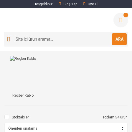
Hoşgeldiniz
Giriş Yap
Üye Ol
ARA
Reçber Kablo
Stoktakiler
Toplam 54 ürün