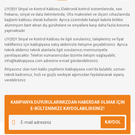
LIY(St)Y Sinyal ve Kontrol Kablosu; Elektronik kontrol sistemlerinde, ses
frekansı, sinyal ve data iletimlerinde, Ofis makineleri ve ölçüm cihazlarında
bağlantı kablosu olarak kullanılır. Ayrıca üzerindeki kalaylı bakırla birlikte
alüminyum bant ekran dış gürültelere ve sinyallere karşı daha fazla koruma
yapmaktadır.
LIY(St)Y Sinyal ve Kontrol Kablosu ile ilgili sorularınız, talepleriniz ve fiyat
teklifleriniz için kablopiyasa satış ekibimizle iletişime geçebilirsiniz. Ayrıca
teknik ekibimiz teknik alanlarla ilgili sorularınızı memnuniyetle
yanıtlayacaktır. Telefon numaramızdan bizimle iletişim sağlayabilir,
info@kablopiyasa.com adresine e-mail gönderebilirsiniz.
İhtiyacınız olan tüm kablo çeşitlerini Kablopiyasa.com'da bulabilir, uzman
teknik kadromuz, hızlı ve güçlü sevkiyat ağımızdan faydalanarak sipariş
verebilirsiniz.
KAMPANYA DUYURULARIMIZDAN HABERDAR OLMAK İÇİN
E-BÜLTENİMİZE KAYDOLABİLİRSİNİZ!
KAYDOL