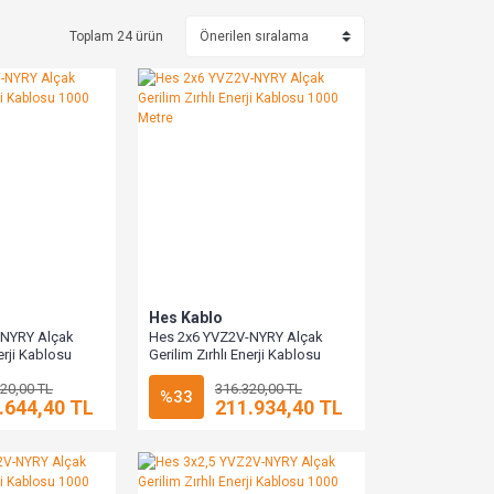
Toplam 24 ürün
Hes Kablo
-NYRY Alçak
Hes 2x6 YVZ2V-NYRY Alçak
nerji Kablosu
Gerilim Zırhlı Enerji Kablosu
1000 Metre
20,00 TL
316.320,00 TL
%33
.644,40 TL
211.934,40 TL