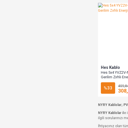
Hes Kablo
Hes 5x4 YVZ2V-
Gerilim Zırhlı En
Metre
459,8
%33
308
NYRY Kablolar; PVC İ
NYRY Kablolar i
le 
ilgili sorularınızı
İhtiyacınız olan tü