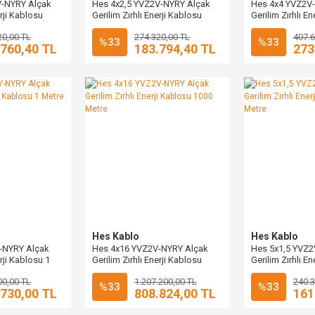
V-NYRY Alçak
Hes 4x2,5 YVZ2V-NYRY Alçak
Hes 4x4 YVZ2V
erji Kablosu
Gerilim Zırhlı Enerji Kablosu
Gerilim Zırhlı E
1000 Metre
1000 Metre
20,00 TL
274.320,00 TL
407.6
%33
%33
.760,40 TL
183.794,40 TL
273
Hes Kablo
Hes Kablo
-NYRY Alçak
Hes 4x16 YVZ2V-NYRY Alçak
Hes 5x1,5 YVZ2
erji Kablosu 1
Gerilim Zırhlı Enerji Kablosu
Gerilim Zırhlı E
1000 Metre
1000 Metre
00,00 TL
1.207.200,00 TL
240.3
%33
%33
.730,00 TL
808.824,00 TL
161