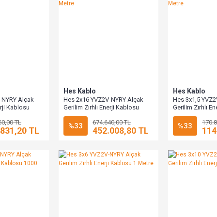
Hes Kablo
Hes Kablo
-NYRY Alçak
Hes 2x16 YVZ2V-NYRY Alçak
Hes 3x1,5 YVZ2
erji Kablosu
Gerilim Zırhlı Enerji Kablosu
Gerilim Zırhlı E
1000 Metre
1000 Metre
60,00 TL
674.640,00 TL
170.8
%33
%33
.831,20 TL
452.008,80 TL
114