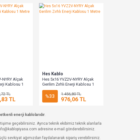
Hes Kablo
V-NYRY Alçak
Hes 5x16 YVZ2V-NYRY Alçak
nerji Kablosu 1
Gerilim Zırhlı Enerji Kablosu 1
Metre
,72 TL
1.456,80 TL
%33
,83 TL
976,06 TL
letkenli enerji kablolarıdır
.
iletişime geçebilirsiniz. Ayrıca teknik ekibimiz teknik alanlarla
 info@kablopiyasa.com adresine e-mail gönderebilirsiniz.
üçlü sevkiyat ağımızdan faydalanarak sipariş verebilirsiniz.