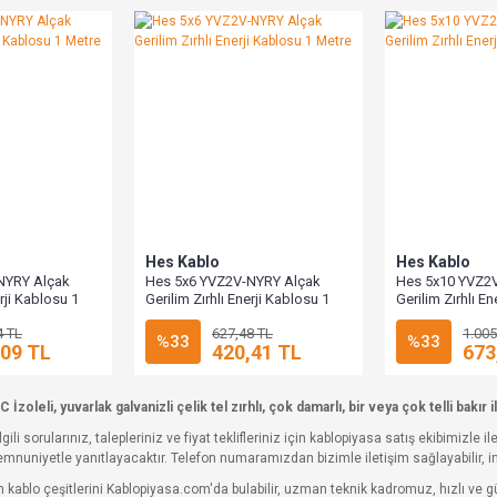
Hes Kablo
Hes Kablo
NYRY Alçak
Hes 5x6 YVZ2V-NYRY Alçak
Hes 5x10 YVZ2
erji Kablosu 1
Gerilim Zırhlı Enerji Kablosu 1
Gerilim Zırhlı E
Metre
Metre
4 TL
627,48 TL
1.005
%33
%33
,09 TL
420,41 TL
673
zoleli, yuvarlak galvanizli çelik tel zırhlı, çok damarlı, bir veya çok telli bakır i
ilgili sorularınız, talepleriniz ve fiyat teklifleriniz için kablopiyasa satış ekibimizle 
 memnuniyetle yanıtlayacaktır. Telefon numaramızdan bizimle iletişim sağlayabilir,
m kablo çeşitlerini Kablopiyasa.com'da bulabilir, uzman teknik kadromuz, hızlı ve g