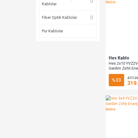
Kablolar
Fiber Optik Kablolar
Pur Kablolar
Hes Kablo
Hes 2x10 YVZ2V
Gerilim Zırhlı En
1000 Metre
477.3
%33
319