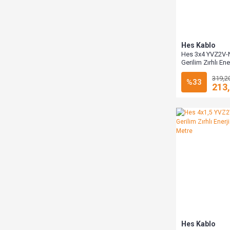
Hes Kablo
Hes 3x4 YVZ2V-
Gerilim Zırhlı En
1000 Metre
319,2
%33
213
Hes Kablo