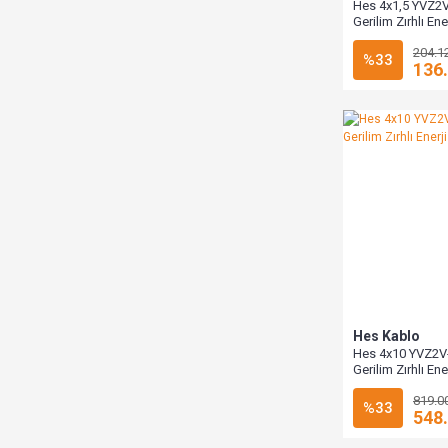
Hes 4x1,5 YVZ2
Gerilim Zırhlı En
1000 Metre
204.1
%33
136
Hes Kablo
Hes 4x10 YVZ2V
Gerilim Zırhlı En
Metre
819.0
%33
548