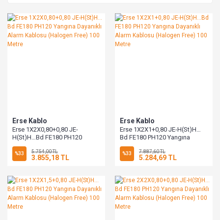
Erse Kablo
Erse Kablo
Erse 1X2X0,80+0,80 JE-
Erse 1X2X1+0,80 JE-H(St)H…
H(St)H…Bd FE180 PH120
Bd FE180 PH120 Yangına
Yangına Dayanıklı Alarm
Dayanıklı Alarm Kablosu
5.754,00 TL
7.887,60 TL
Kablosu (Halogen Free) 100
(Halogen Free) 100 Metre
%33
%33
3.855,18 TL
5.284,69 TL
Metre