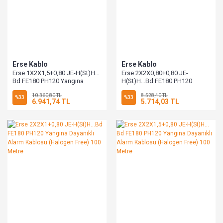
Erse Kablo
Erse Kablo
Erse 1X2X1,5+0,80 JE-H(St)H…
Erse 2X2X0,80+0,80 JE-
Bd FE180 PH120 Yangına
H(St)H…Bd FE180 PH120
Dayanıklı Alarm Kablosu
Yangına Dayanıklı Alarm
10.360,80 TL
8.528,40 TL
(Halogen Free) 100 Metre
Kablosu (Halogen Free) 100
%33
%33
6.941,74 TL
5.714,03 TL
Metre