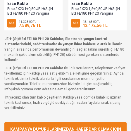
Erse Kablo
Erse Kablo
Erse 2X2X1+0,80 JE-H(St)H…
Erse 2X2X1,5+0,80 JE-H(St)H…
Bd FE180 PH120 Yangına
Bd FE180 PH120 Yangına
Dayanıklı Alarm Kablosu
Dayanıklı Alarm Kablosu
11.328,00 TL
18.168,00 TL
(Halogen Free) 100 Metre
(Halogen Free) 100 Metre
%33
%33
7.589,76 TL
12.172,56 TL
JE-H(St)HBd FE180 PH120 Kablolar; Elektronik yangın kontrol
sistemlerindeki, sabit tesisatlar da yangın ihbar kablosu olarak kullanılır
.
Yangın sırasında performansın devamlılığını sağlar. (akım sürekliliği FE180
mekanik şoklu akım sürekliliği PH120) sürdürmesi gereken sistemlerde
kullanılır.
JE-H(St)HBd FE180 PH120 Kablolar
ile ilgili sorularınız, talepleriniz ve fiyat
teklifleriniz için kablopiyasa satış ekibimizle iletişime geçebilirsiniz. Ayrıca
teknik ekibimiz teknik alanlarla ilgili sorularınızı memnuniyetle
yanıtlayacaktır. Telefon numaramızdan bizimle iletişim sağlayabilir,
info@kablopiyasa.com adresine e-mail gönderebilirsiniz.
İhtiyacınız olan tüm kablo çeşitlerini Kablopiyasa.com'da bulabilir, uzman
teknik kadromuz, hızlı ve güçlü sevkiyat ağımızdan faydalanarak sipariş
verebilirsiniz.
KAMPANYA DUYURULARIMIZDAN HABERDAR OLMAK İÇİN