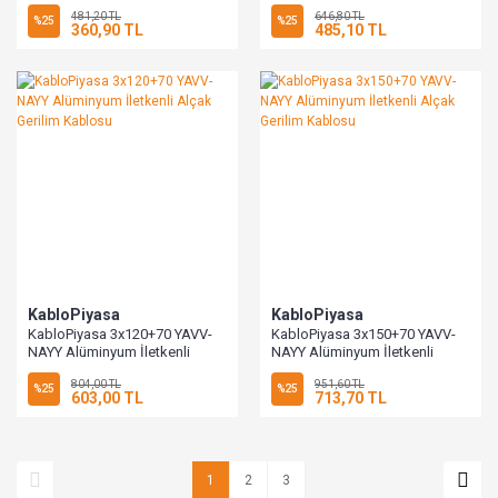
Alçak Gerilim Kablosu
Alçak Gerilim Kablosu
481,20 TL
646,80 TL
%25
%25
360,90 TL
485,10 TL
KabloPiyasa
KabloPiyasa
KabloPiyasa 3x120+70 YAVV-
KabloPiyasa 3x150+70 YAVV-
NAYY Alüminyum İletkenli
NAYY Alüminyum İletkenli
Alçak Gerilim Kablosu
Alçak Gerilim Kablosu
804,00 TL
951,60 TL
%25
%25
603,00 TL
713,70 TL
1
2
3