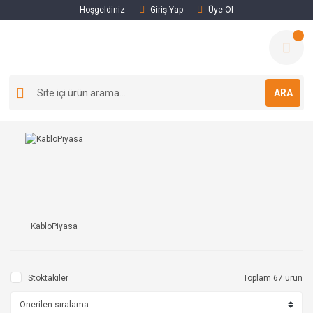
Hoşgeldiniz
Giriş Yap
Üye Ol
ARA
KabloPiyasa
Stoktakiler
Toplam 67 ürün