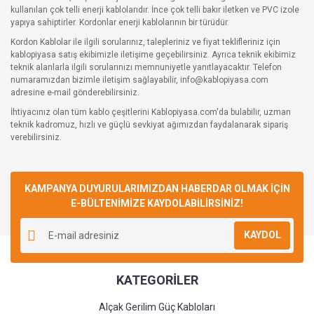
kullanılan çok telli enerji kablolarıdır. İnce çok telli bakır iletken ve PVC izole
yapıya sahiptirler. Kordonlar enerji kablolarının bir türüdür.
Kordon Kablolar ile ilgili sorularınız, talepleriniz ve fiyat teklifleriniz için
kablopiyasa satış ekibimizle iletişime geçebilirsiniz. Ayrıca teknik ekibimiz
teknik alanlarla ilgili sorularınızı memnuniyetle yanıtlayacaktır. Telefon
numaramızdan bizimle iletişim sağlayabilir, info@kablopiyasa.com
adresine e-mail gönderebilirsiniz.
İhtiyacınız olan tüm kablo çeşitlerini Kablopiyasa.com'da bulabilir, uzman
teknik kadromuz, hızlı ve güçlü sevkiyat ağımızdan faydalanarak sipariş
verebilirsiniz.
KAMPANYA DUYURULARIMIZDAN HABERDAR OLMAK İÇİN
E-BÜLTENİMİZE KAYDOLABİLİRSİNİZ!
KAYDOL
KATEGORİLER
Alçak Gerilim Güç Kabloları