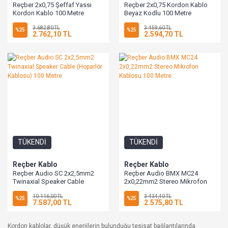
Reçber 2x0,75 Şeffaf Yassı
Reçber 2x0,75 Kordon Kablo
Kordon Kablo 100 Metre
Beyaz Kodlu 100 Metre
3.682,80 TL
3.459,60 TL
%25
%25
2.762,10 TL
2.594,70 TL
TÜKENDİ
TÜKENDİ
Reçber Kablo
Reçber Kablo
Reçber Audio SC 2x2,5mm2
Reçber Audio BMX MC24
Twinaxial Speaker Cable
2x0,22mm2 Stereo Mikrofon
(Hoparlör Kablosu) 100 Metre
Kablosu 100 Metre
10.116,00 TL
3.434,40 TL
%25
%25
7.587,00 TL
2.575,80 TL
Kordon kablolar, düşük enerjilerin bulunduğu tesisat bağlantılarında