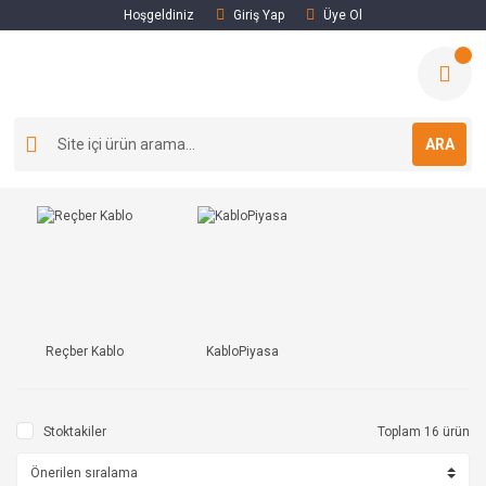
Hoşgeldiniz
Giriş Yap
Üye Ol
ARA
Reçber Kablo
KabloPiyasa
Stoktakiler
Toplam 16 ürün