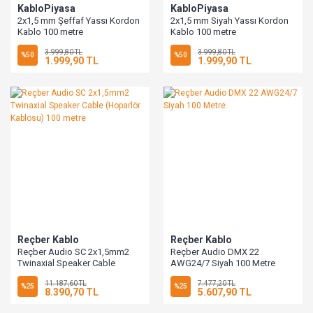
KabloPiyasa
KabloPiyasa
2x1,5 mm Şeffaf Yassı Kordon
2x1,5 mm Siyah Yassı Kordon
Kablo 100 metre
Kablo 100 metre
3.999,80 TL
3.999,80 TL
%50
%50
1.999,90 TL
1.999,90 TL
Reçber Kablo
Reçber Kablo
Reçber Audio SC 2x1,5mm2
Reçber Audio DMX 22
Twinaxial Speaker Cable
AWG24/7 Siyah 100 Metre
(Hoparlör Kablosu) 100 metre
11.187,60 TL
7.477,20 TL
%25
%25
8.390,70 TL
5.607,90 TL