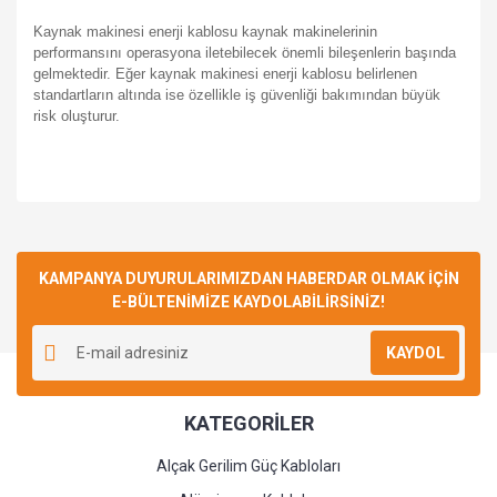
Kaynak makinesi enerji kablosu
kaynak makinelerinin
performansını operasyona iletebilecek önemli bileşenlerin başında
gelmektedir. Eğer
kaynak makinesi enerji kablosu
belirlenen
standartların altında ise özellikle iş güvenliği bakımından büyük
risk oluşturur.
KAMPANYA DUYURULARIMIZDAN HABERDAR OLMAK İÇİN
Bilgi almak
E-BÜLTENİMİZE KAYDOLABİLİRSİNİZ!
Kaynak kablosu bakırmı alüminyum mu?
KAYDOL
İbrahim Sonkaya | 08/11/2023
KATEGORİLER
Yorum Yaz
Alçak Gerilim Güç Kabloları