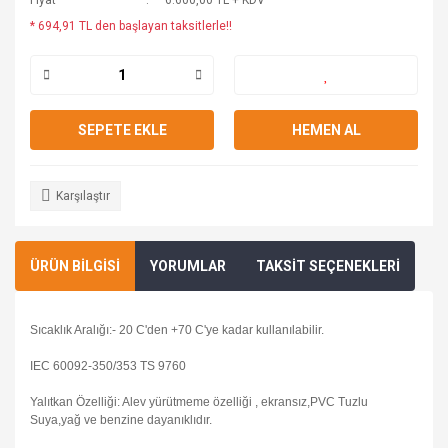
Fiyat
6.600,00 TL + KDV
* 694,91 TL den başlayan taksitlerle!!
SEPETE EKLE
HEMEN AL
Karşılaştır
ÜRÜN BİLGİSİ
YORUMLAR
TAKSİT SEÇENEKLERİ
Sıcaklık Aralığı:- 20 C'den +70 C'ye kadar kullanılabilir.
IEC 60092-350/353 TS 9760
Yalıtkan Özelliği: Alev yürütmeme özelliği , ekransız,PVC Tuzlu
Suya,yağ ve benzine dayanıklıdır.