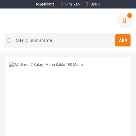
Hoşgeldiniz
Giriş Yap
Üye Ol
ARA