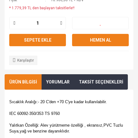
Fiyat
16.900,00 TL + KDV
* 1.779,39 TL den başlayan taksitlerle!!
SEPETE EKLE
HEMEN AL
Karşılaştır
ÜRÜN BİLGİSİ
YORUMLAR
TAKSİT SEÇENEKLERİ
Sıcaklık Aralığı:- 20 C'den +70 C'ye kadar kullanılabilir.
IEC 60092-350/353 TS 9760
Yalıtkan Özelliği: Alev yürütmeme özelliği , ekransız,PVC Tuzlu
Suya,yağ ve benzine dayanıklıdır.