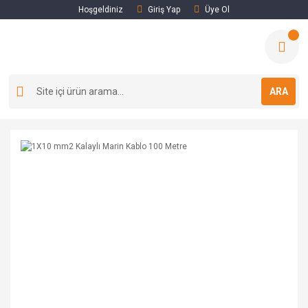
Hoşgeldiniz
Giriş Yap
Üye Ol
ARA