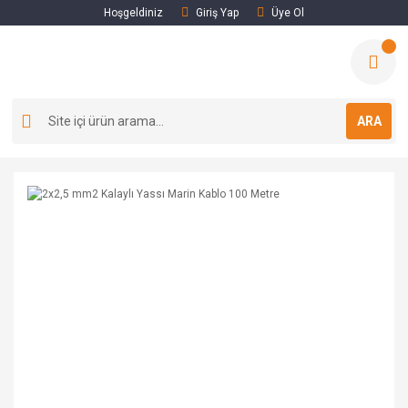
Hoşgeldiniz
Giriş Yap
Üye Ol
ARA