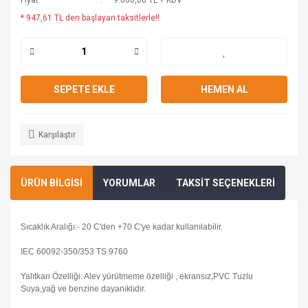
Fiyat
9.000,00 TL + KDV
* 947,61 TL den başlayan taksitlerle!!
SEPETE EKLE
HEMEN AL
Karşılaştır
ÜRÜN BİLGİSİ
YORUMLAR
TAKSİT SEÇENEKLERİ
Sıcaklık Aralığı:- 20 C'den +70 C'ye kadar kullanılabilir.
IEC 60092-350/353 TS 9760
Yalıtkan Özelliği: Alev yürütmeme özelliği , ekransız,PVC Tuzlu
Suya,yağ ve benzine dayanıklıdır.