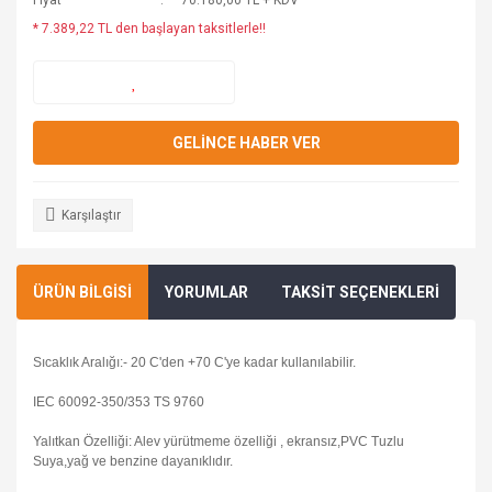
Fiyat
70.180,00 TL + KDV
* 7.389,22 TL den başlayan taksitlerle!!
GELİNCE HABER VER
Karşılaştır
ÜRÜN BİLGİSİ
YORUMLAR
TAKSİT SEÇENEKLERİ
Sıcaklık Aralığı:- 20 C'den +70 C'ye kadar kullanılabilir.
IEC 60092-350/353 TS 9760
Yalıtkan Özelliği: Alev yürütmeme özelliği , ekransız,PVC Tuzlu
Suya,yağ ve benzine dayanıklıdır.