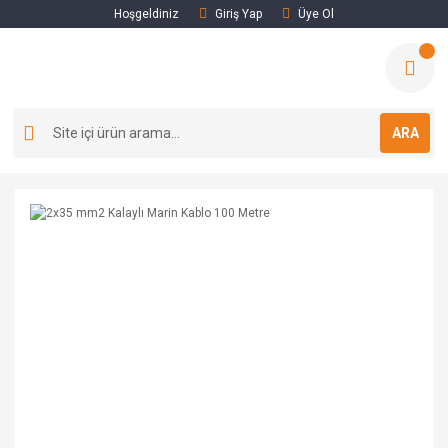
Hoşgeldiniz
Giriş Yap
Üye Ol
ARA