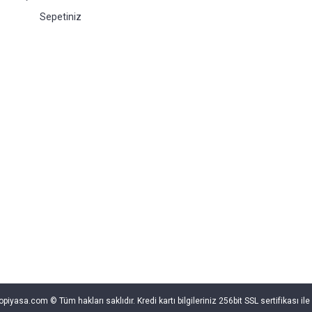
Sepetiniz
opiyasa.com © Tüm hakları saklıdır. Kredi kartı bilgileriniz 256bit SSL sertifikası il