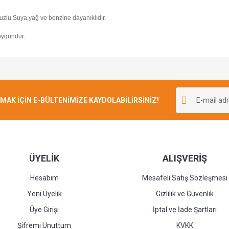
Tuzlu Suya,yağ ve benzine dayanıklıdır.
uygundur.
Bu ürüne ilk yorumu siz yapın!
K İÇİN E-BÜLTENİMİZE KAYDOLABİLİRSİNİZ!
Yorum Yaz
ÜYELİK
ALIŞVERİŞ
Hesabım
Mesafeli Satış Sözleşmesi
Yeni Üyelik
Gizlilik ve Güvenlik
Üye Girişi
İptal ve İade Şartları
Şifremi Unuttum
KVKK