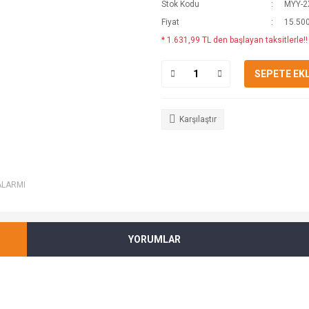
Stok Kodu
MYY-2
Fiyat
15.500
* 1.631,99 TL den başlayan taksitlerle!!
SEPETE EK
Karşılaştır
ALARMI
YORUMLAR