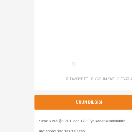
TAVSİYE ET
YORUM YAZ
FİYAT 
ÜRÜN BİLGİSİ
Sıcaklık Aralığı:- 20 C'den +70 C'ye kadar kullanılabilir.
IEC 60092-350/353 TS 9760