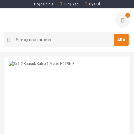
Hoşgeldiniz
Giriş Yap
Üye Ol
ARA