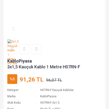
KabloPiyasa
3x1,5 Kauçuk Kablo 1 Metre H07RN-F
91,26 TL
%5
96,07 TL
Kategori
H07RN-F Kauçuk Kablolar
Marka
KabloPiyasa
Stok Kodu
H07RN-F-3x1,5