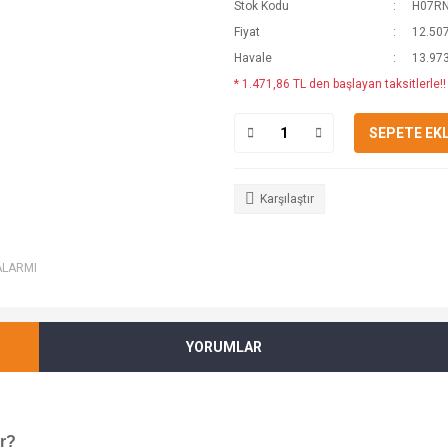
Stok Kodu
H07RN
Fiyat
12.507
Havale
13.973
* 1.471,86 TL den başlayan taksitlerle!!
SEPETE EK
Karşılaştır
ALARMI
YORUMLAR
ır?