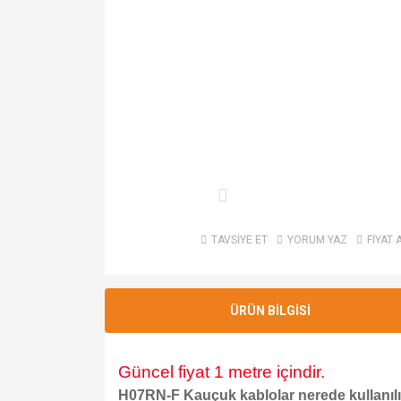
TAVSİYE ET
YORUM YAZ
FİYAT 
ÜRÜN BİLGİSİ
Güncel fiyat 1 metre içindir.
H07RN-F Kauçuk kablolar nerede kullanıl