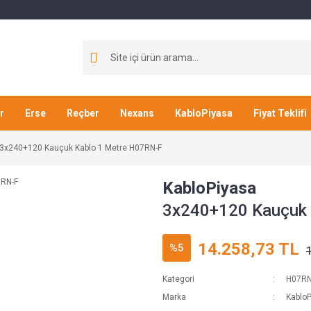
r
Erse
Reçber
Nexans
KabloPiyasa
Fiyat Teklifi
3x240+120 Kauçuk Kablo 1 Metre H07RN-F
KabloPiyasa
3x240+120 Kauçuk 
14.258,73 TL
%5
Kategori
H07RN-
Marka
Kablo