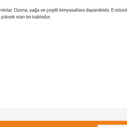
ılırlar. Ozona, yağa ve çeşitli kimyasallara dayanıklıdır.
Endüstr
 yüksek olan bir kablodur.
Bu ürüne ilk yorumu siz yapın!