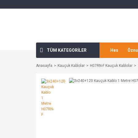
TÜM KATEGORİLER
Hes
Öznu
Anasayfa
Kauçuk Kablolar
H07RN-F Kauçuk Kablolar