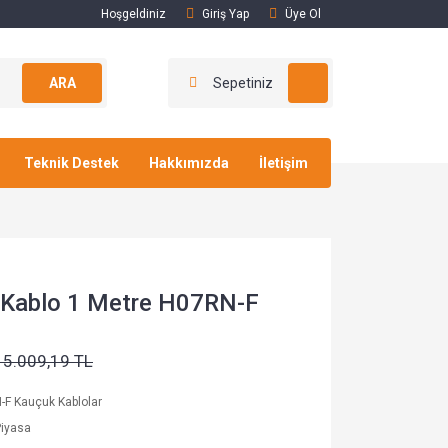
Hoşgeldiniz
Giriş Yap
Üye Ol
ARA
Sepetiniz
Teknik Destek
Hakkımızda
İletişim
Kablo 1 Metre H07RN-F
15.009,19 TL
F Kauçuk Kablolar
Piyasa