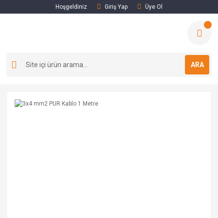
Hoşgeldiniz
Giriş Yap
Üye Ol
ARA