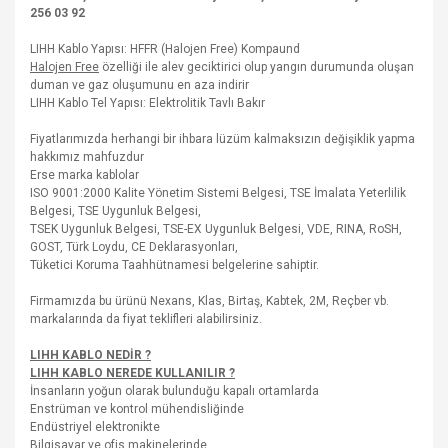
256 03 92
LIHH Kablo Yapısı: HFFR (Halojen Free) Kompaund
Halojen Free
özelliği ile alev geciktirici olup yangın durumunda oluşan
duman ve gaz oluşumunu en aza indirir
LIHH Kablo Tel Yapısı: Elektrolitik Tavlı Bakır
Fiyatlarımızda herhangi bir ihbara lüzüm kalmaksızın değişiklik yapma
hakkımız mahfuzdur
Erse marka kablolar
ISO 9001:2000 Kalite Yönetim Sistemi Belgesi, TSE İmalata Yeterlilik
Belgesi, TSE Uygunluk Belgesi,
TSEK Uygunluk Belgesi, TSE-EX Uygunluk Belgesi, VDE, RINA, RoSH,
GOST, Türk Loydu, CE Deklarasyonları,
Tüketici Koruma Taahhütnamesi belgelerine sahiptir.
Firmamızda bu ürünü Nexans, Klas, Birtaş, Kabtek, 2M, Reçber vb.
markalarında da fiyat teklifleri alabilirsiniz.
LIHH KABLO NEDİR ?
LIHH KABLO NEREDE KULLANILIR ?
İnsanların yoğun olarak bulunduğu kapalı ortamlarda
Enstrüman ve kontrol mühendisliğinde
Endüstriyel elektronikte
Bilgisayar ve ofis makinelerinde