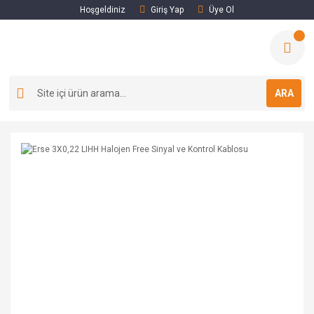
Hoşgeldiniz
Giriş Yap
Üye Ol
ARA