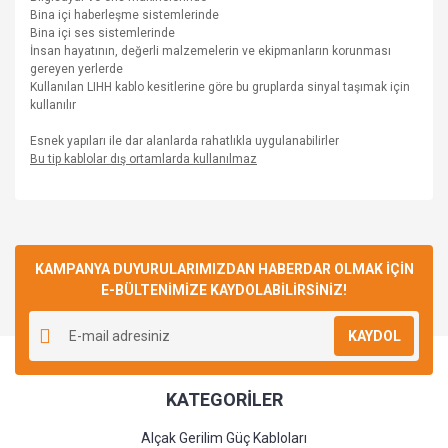
Bina içi haberleşme sistemlerinde
Bina içi ses sistemlerinde
İnsan hayatının, değerli malzemelerin ve ekipmanların korunması
gereyen yerlerde
Kullanılan LIHH kablo kesitlerine göre bu gruplarda sinyal taşımak için
kullanılır
Esnek yapıları ile dar alanlarda rahatlıkla uygulanabilirler
Bu tip kablolar dış ortamlarda kullanılmaz
Bu ürüne ilk yorumu siz yapın!
KAMPANYA DUYURULARIMIZDAN HABERDAR OLMAK İÇİN
E-BÜLTENİMİZE KAYDOLABİLİRSİNİZ!
Yorum Yaz
KAYDOL
KATEGORİLER
Alçak Gerilim Güç Kabloları