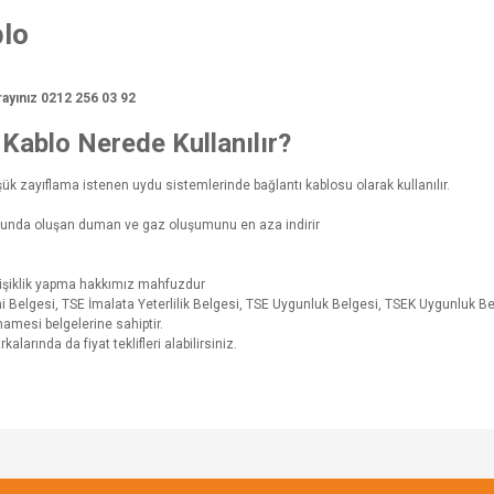
blo
 arayınız 0212 256 03 92
Kablo Nerede Kullanılır?
k zayıflama istenen uydu sistemlerinde bağlantı kablosu olarak kullanılır.
rumunda oluşan duman ve gaz oluşumunu en aza indirir
ğişiklik yapma hakkımız mahfuzdur
i Belgesi, TSE İmalata Yeterlilik Belgesi, TSE Uygunluk Belgesi, TSEK Uygunluk B
amesi belgelerine sahiptir.
arında da fiyat teklifleri alabilirsiniz.
Bu ürüne ilk yorumu siz yapın!