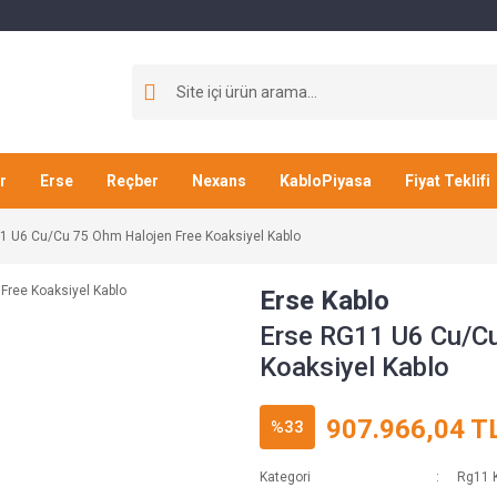
r
Erse
Reçber
Nexans
KabloPiyasa
Fiyat Teklifi
1 U6 Cu/Cu 75 Ohm Halojen Free Koaksiyel Kablo
Erse Kablo
Erse RG11 U6 Cu/C
Koaksiyel Kablo
907.966,04 T
%33
Kategori
Rg11 K