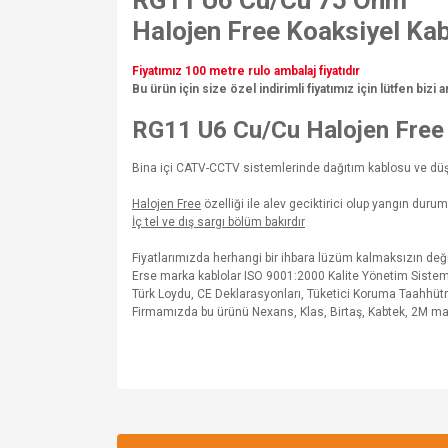
RG11 U6 Cu/Cu 75 Ohm
Halojen Free Koaksiyel Ka
Fiyatımız 100 metre rulo ambalaj fiyatıdır
Bu ürün için size özel indirimli fiyatımız için lütfen bizi
RG11 U6 Cu/Cu
Halojen Free 
Bina içi CATV-CCTV sistemlerinde dağıtım kablosu ve düşü
Halojen Free
özelliği ile alev geciktirici olup yangın du
İç tel ve dış sargı bölüm bakırdır
Fiyatlarımızda herhangi bir ihbara lüzüm kalmaksızın de
Erse marka kablolar ISO 9001:2000 Kalite Yönetim Sistem
Türk Loydu, CE Deklarasyonları, Tüketici Koruma Taahhütn
Firmamızda bu ürünü Nexans, Klas, Birtaş, Kabtek, 2M markal