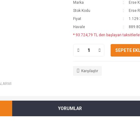
Marka
Erse K
Stok Kodu
Erse 
Fiyat
1.129.
Havale
889.80
* 93.724,79 TL den başlayan taksitlerle!
SEPETE EK
Karşılaştır
ALARMI
YORUMLAR