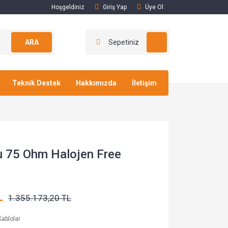
Hoşgeldiniz
Giriş Yap
Üye Ol
ARA
Sepetiniz
Teknik Destek
Hakkımızda
İletişim
u 75 Ohm Halojen Free
L
1.355.173,20 TL
ablolar