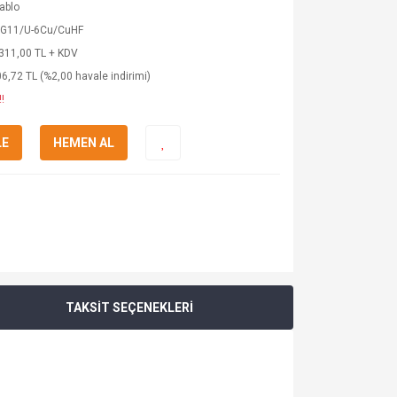
ablo
RG11/U-6Cu/CuHF
311,00 TL + KDV
6,72 TL (%2,00 havale indirimi)
!
LE
HEMEN AL
TAKSİT SEÇENEKLERİ