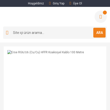
Hoşgeldiniz
Giriş Yap
Üye Ol
ARA