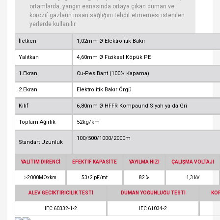
ortamlarda, yangın esnasında ortaya çıkan duman ve
korozif gazların insan sağlığını tehdit etmemesi istenilen
yerlerde kullanılır.
İletken
1,02mm Ø Elektrolitik Bakır
Yalıtkan
4,60mm Ø Fiziksel Köpük PE
1.Ekran
Cu-Pes Bant (100% Kapama)
2.Ekran
Elektrolitik Bakır Örgü
Kılıf
6,80mm Ø HFFR Kompaund Siyah ya da Gri
Toplam Ağırlık
52kg/km
100/500/1000/2000m
Standart Uzunluk
YALITIM DİRENCİ
EFEKTİF KAPASİTE
YAYILMA HIZI
ÇALIŞMA VOLTAJI
>2000MΩxkm
53±2 pF/mt
82 %
1,3 kV
ALEV GECİKTİRİCİLİK TESTİ
DUMAN YOĞUNLUĞU TESTİ
KOR
IEC 60332-1-2
IEC 61034-2