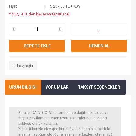
Fiyat
5.207,00 TL + KDV
* 432,14 TL den başlayan taksitlerle!!
SEPETE EKLE
HEMEN AL
Karşılaştır
ÜRÜN BİLGİSİ
YORUMLAR
TAKSİT SEÇENEKLERİ
Bina içi CATV, CCTV sistemlerinde dağıtım kablosu ve
düşük zayıflama istenen uydu sistemlerinde bağlantı
kablosu olarak kullanılır.
Yapısı itibariyle alev geciktirici özelliğe sahip bu kablolar
insanların yoğun olduğu (alışveriş merkezleri, oteller vb.)