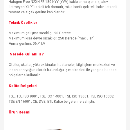
Halogen Free N2XH FE 180 NYY (YVV) kablolar halojensiz, alev
iletmeyen XLPE izoleli tek damarlı, mika bantlı çok telli bakır iletkenli
tesisat ve alçak gerilim kablolarıdır.
Teknik Özellikler
Maximum çalışma sıcaklığı: 90 Derece
Maximum kısa devre sıcaklığı: 250 Derece (max.5 sn)
Anma gerilimi: 06,/1kV
Nerede Kullanılır?
Oteller, okullar, yüksek binalar, hastaneler, bilgi işlem merkezleri ve
insanların yoğun olarak bulunduğu iş merkezleri ile yangına hassas
bölgelerde kullanılır.
Kalite Belgeleri
TSE, TSE ISO 9001, TSE ISO 14001, TSE ISO 18001, TSE ISO 10002,
TSE EN 16001, CE, DVE, ETL Kalite belgelerine sahiptir.
Ürün Resmi