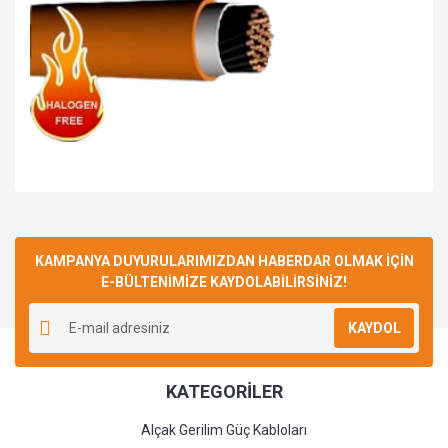
Bu ürüne ilk yorumu siz yapın!
KAMPANYA DUYURULARIMIZDAN HABERDAR OLMAK İÇİN
E-BÜLTENİMİZE KAYDOLABİLİRSİNİZ!
Yorum Yaz
KAYDOL
KATEGORİLER
Alçak Gerilim Güç Kabloları