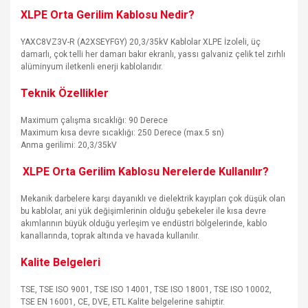
XLPE Orta Gerilim Kablosu Nedir?
YAXC8VZ3V-R (A2XSEYFGY) 20,3/35kV Kablolar XLPE İzoleli, üç
damarlı, çok telli her damarı bakır ekranlı, yassı galvaniz çelik tel zırhlı
alüminyum iletkenli enerji kablolarıdır.
Teknik Özellikler
Maximum çalışma sıcaklığı: 90 Derece
Maximum kısa devre sıcaklığı: 250 Derece (max.5 sn)
Anma gerilimi: 20,3/35kV
XLPE Orta Gerilim Kablosu Nerelerde Kullanılır?
Mekanik darbelere karşı dayanıklı ve dielektrik kayıpları çok düşük olan
bu kablolar, ani yük değişimlerinin olduğu şebekeler ile kısa devre
akımlarının büyük olduğu yerleşim ve endüstri bölgelerinde, kablo
kanallarında, toprak altında ve havada kullanılır.
Kalite Belgeleri
TSE, TSE ISO 9001, TSE ISO 14001, TSE ISO 18001, TSE ISO 10002,
TSE EN 16001, CE, DVE, ETL Kalite belgelerine sahiptir.