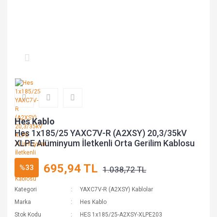
Hes Kablo
Hes 1x185/25 YAXC7V-R (A2XSY) 20,3/35kV
XLPE Alüminyum İletkenli Orta Gerilim Kablosu
695,94 TL
%33
1.038,72 TL
Kategori
YAXC7V-R (A2XSY) Kablolar
Marka
Hes Kablo
Stok Kodu
HES 1x185/25-A2XSY-XLPE203