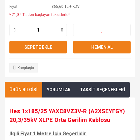
Fiyat
865,60 TL + KDV
* 71,84 TL den başlayan taksitlerle!!
SEPETE EKLE
HEMEN AL
Karşılaştır
ÜRÜN BİLGİSİ
YORUMLAR
TAKSİT SEÇENEKLERİ
Hes 1x185/25
YAXC8VZ3V-R (A2XSEYFGY)
20,3/35kV XLPE Orta Gerilim Kablosu
İlgili Fiyat 1 Metre İçin Geçerlidir.