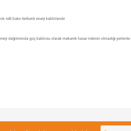
telli bakır iletkenli enerji kablolarıdır.
 enerji dağıtımında güç kablosu olarak mekanik hasar riskinin olmadığı yerlerde 
Bu ürüne ilk yorumu siz yapın!