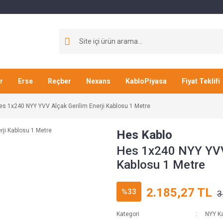
r
Erse
Reçber
Nexans
KabloPiyasa
Fiyat Teklifi
es 1x240 NYY YVV Alçak Gerilim Enerji Kablosu 1 Metre
Hes Kablo
Hes 1x240 NYY YVV 
Kablosu 1 Metre
2.185,27 TL
%33
3
Kategori
NYY Ka