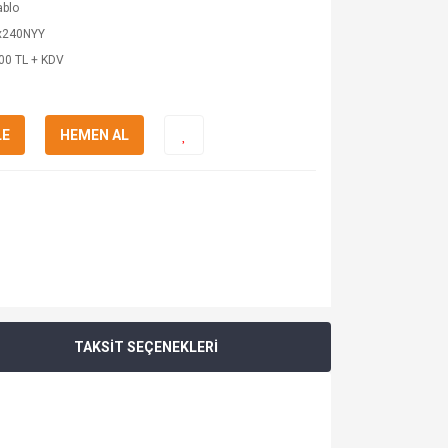
ablo
x240NYY
00 TL + KDV
LE
HEMEN AL
TAKSİT SEÇENEKLERİ