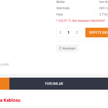
Marka
Hes K
Stok Kodu
HES 1
Fiyat
2.718,
* 225,57 TL den başlayan taksitlerle!!
SEPETE EK
Karşılaştır
ALARMI
YORUMLAR
a Kablosu