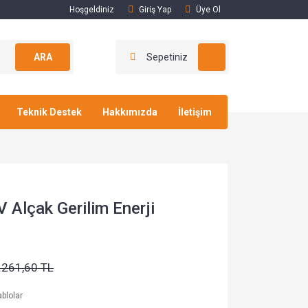
Hoşgeldiniz
Giriş Yap
Üye Ol
ARA
Sepetiniz
Teknik Destek
Hakkımızda
İletişim
Alçak Gerilim Enerji
.261,60 TL
blolar