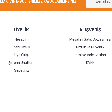
K İÇİN E-BÜLTENİMİZE KAYDOLABİLİRSİNİZ!
Yorum Yaz
ÜYELİK
ALIŞVERİŞ
Hesabım
Mesafeli Satış Sözleşmesi
Yeni Üyelik
Gizlilik ve Güvenlik
Üye Girişi
İptal ve İade Şartları
Şifremi Unuttum
KVKK
Sepetiniz