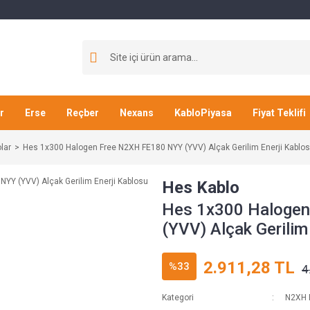
r
Erse
Reçber
Nexans
KabloPiyasa
Fiyat Teklifi
lar
Hes 1x300 Halogen Free N2XH FE180 NYY (YVV) Alçak Gerilim Enerji Kablos
Hes Kablo
Hes 1x300 Haloge
(YVV) Alçak Gerilim
2.911,28 TL
%33
4
Kategori
N2XH 