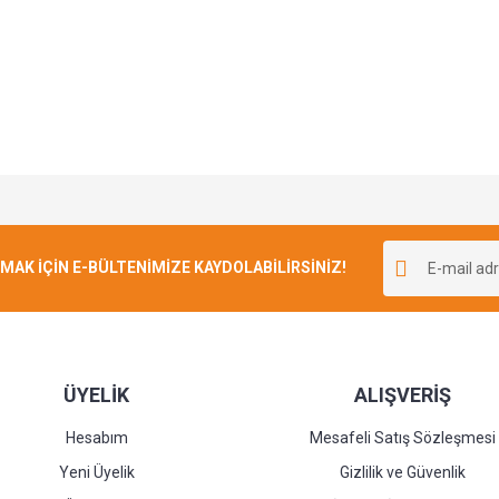
Bu ürüne ilk yorumu siz yapın!
K İÇİN E-BÜLTENİMİZE KAYDOLABİLİRSİNİZ!
Yorum Yaz
ÜYELİK
ALIŞVERİŞ
Hesabım
Mesafeli Satış Sözleşmesi
Yeni Üyelik
Gizlilik ve Güvenlik