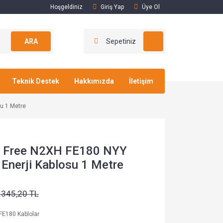
Hoşgeldiniz
Giriş Yap
Üye Ol
ARA
Sepetiniz
Teknik Destek
Hakkımızda
İletişim
u 1 Metre
n Free N2XH FE180 NYY
 Enerji Kablosu 1 Metre
.345,20 TL
FE180 Kablolar