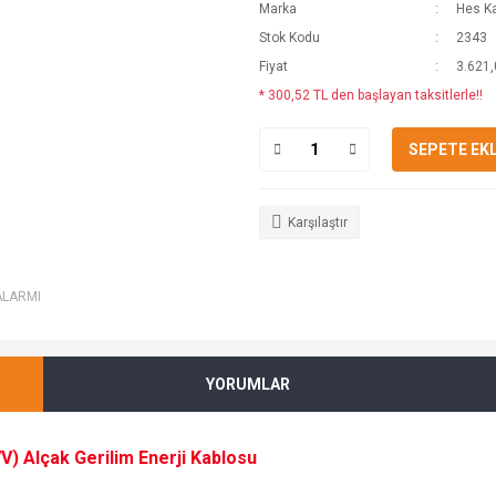
Marka
Hes K
Stok Kodu
2343
Fiyat
3.621,
* 300,52 TL den başlayan taksitlerle!!
SEPETE EK
Karşılaştır
ALARMI
YORUMLAR
) Alçak Gerilim Enerji Kablosu