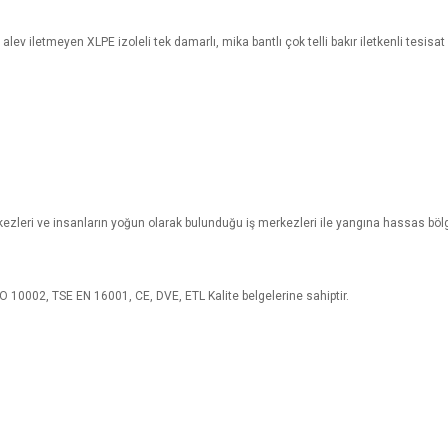
v iletmeyen XLPE izoleli tek damarlı, mika bantlı çok telli bakır iletkenli tesisat v
erkezleri ve insanların yoğun olarak bulunduğu iş merkezleri ile yangına hassas bölge
 10002, TSE EN 16001, CE, DVE, ETL Kalite belgelerine sahiptir.