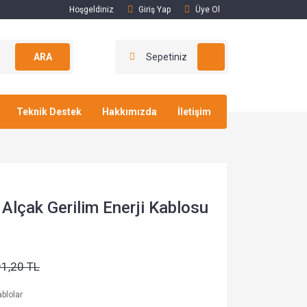
Hoşgeldiniz
Giriş Yap
Üye Ol
ARA
Sepetiniz
Teknik Destek
Hakkımızda
İletişim
lçak Gerilim Enerji Kablosu
91,20 TL
blolar