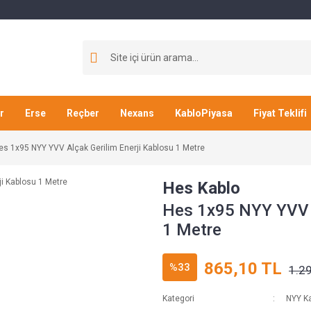
r
Erse
Reçber
Nexans
KabloPiyasa
Fiyat Teklifi
es 1x95 NYY YVV Alçak Gerilim Enerji Kablosu 1 Metre
Hes Kablo
Hes 1x95 NYY YVV A
1 Metre
865,10 TL
%33
1.2
Kategori
NYY Ka