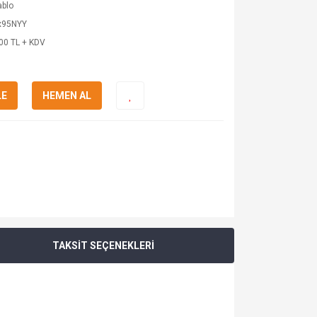
ablo
x95NYY
00 TL + KDV
LE
HEMEN AL
TAKSİT SEÇENEKLERİ