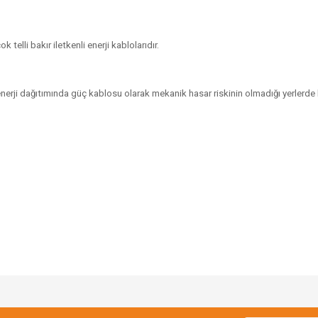
telli bakır iletkenli enerji kablolarıdır.
 enerji dağıtımında güç kablosu olarak mekanik hasar riskinin olmadığı yerlerde 
Bu ürüne ilk yorumu siz yapın!