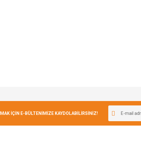
Bu ürüne ilk yorumu siz yapın!
K İÇİN E-BÜLTENİMİZE KAYDOLABİLİRSİNİZ!
Yorum Yaz