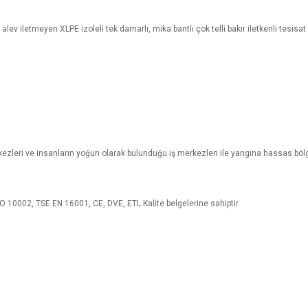
v iletmeyen XLPE izoleli tek damarlı, mika bantlı çok telli bakır iletkenli tesisat v
erkezleri ve insanların yoğun olarak bulunduğu iş merkezleri ile yangına hassas bölge
 10002, TSE EN 16001, CE, DVE, ETL Kalite belgelerine sahiptir.