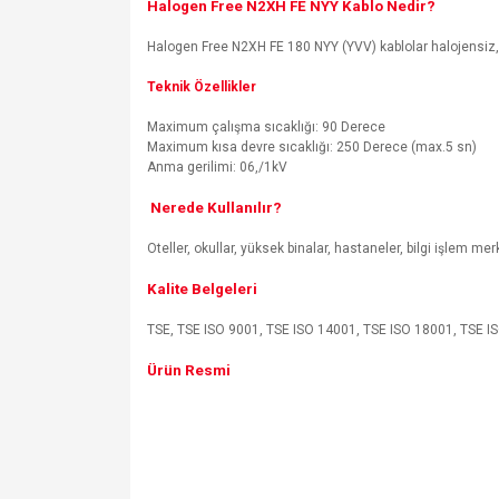
Halogen Free N2XH FE NYY Kablo Nedir?
Halogen Free N2XH FE 180 NYY (YVV) kablolar halojensiz, ale
Teknik Özellikler
Maximum çalışma sıcaklığı: 90 Derece
Maximum kısa devre sıcaklığı: 250 Derece (max.5 sn)
Anma gerilimi: 06,/1kV
Nerede Kullanılır?
Oteller, okullar, yüksek binalar, hastaneler, bilgi işlem m
Kalite Belgeleri
TSE, TSE ISO 9001, TSE ISO 14001, TSE ISO 18001, TSE ISO
Ürün Resmi