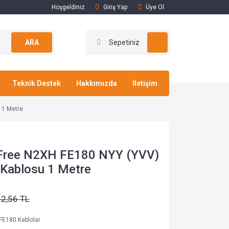
Hoşgeldiniz
Giriş Yap
Üye Ol
ARA
Sepetiniz
Teknik Destek
Hakkımızda
İletişim
 1 Metre
Free N2XH FE180 NYY (YVV)
i Kablosu 1 Metre
62,56 TL
FE180 Kablolar