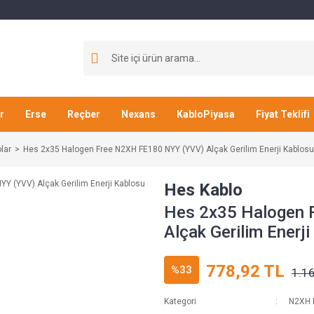
r
Erse
Reçber
Nexans
KabloPiyasa
Fiyat Teklifi
lar
Hes 2x35 Halogen Free N2XH FE180 NYY (YVV) Alçak Gerilim Enerji Kablosu
Hes Kablo
Hes 2x35 Halogen 
Alçak Gerilim Enerj
778,92 TL
%33
1.1
Kategori
N2XH 