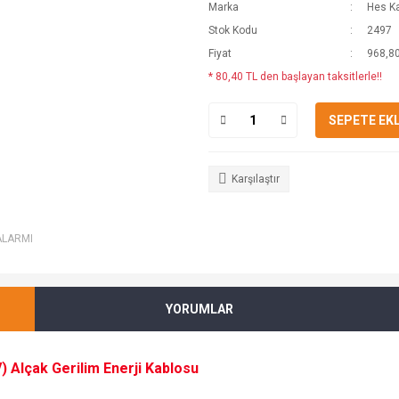
Marka
Hes K
Stok Kodu
2497
Fiyat
968,80
* 80,40 TL den başlayan taksitlerle!!
SEPETE EK
Karşılaştır
ALARMI
YORUMLAR
 Alçak Gerilim Enerji Kablosu