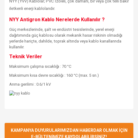
NYY (YVV) Kablolar; PVC İzoleli, çok damarlı, bir veya çok telli bakır
iletkenli enerji kablolarıdır.
NYY Antigron Kablo Nerelerde Kullanılır ?
Güç merkezlerinde, şalt ve endüstri tesislerinde, yerel enerji
dağıtımında güç kablosu olarak mekanik hasar riskinin olmadığı
yerlerde hariçte, dahilde, toprak altında veya kablo kanallarında
kullanılır.
Teknik Veriler
Maksimum çalışma sıcaklığı : 70 °C
Maksimum kısa devre sıcaklığı : 160 °C (max. 5 sn.)
Anma gerilimi : 0.6/1 kV
Bu ürüne ilk yorumu siz yapın!
KAMPANYA DUYURULARIMIZDAN HABERDAR OLMAK İÇİN
E-BÜLTENİMİZE KAYDOLABİLİRSİNİZ!