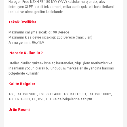
Halogen Free N2XH FE 180 NYY (YVV) kablolar halojensiz, alev
iletmeyen XLPE izoleli tek damarlı, mika bantlı çok telli bakır iletkenli
tesisat ve alçak gerilim kablolarıdır.
Teknik Özellikler
Maximum çalışma sıcaklığı: 90 Derece
Maximum kısa devre sıcaklığı: 250 Derece (max.5 sn)
Anma gerilimi: 06,/1kV
Nerede Kullanılır?
Oteller, okullar, yüksek binalar, hastaneler, bilgi işlem merkezleri ve
insanların yoğun olarak bulunduğu iş merkezleri ile yangına hassas
bölgelerde kullanılır.
Kalite Belgeleri
TSE, TSE ISO 9001, TSE ISO 14001, TSE ISO 18001, TSE ISO 10002,
TSE EN 16001, CE, DVE, ETL Kalite belgelerine sahiptir.
Ürün Resmi