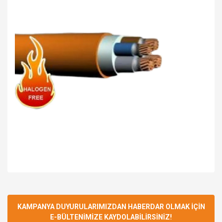
Bu ürüne ilk yorumu siz yapın!
KAMPANYA DUYURULARIMIZDAN HABERDAR OLMAK İÇİN
E-BÜLTENİMİZE KAYDOLABİLİRSİNİZ!