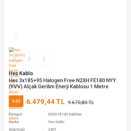
Hes Kablo
Hes 3x185+95 Halogen Free N2XH FE180 NYY
(YVV) Alçak Gerilim Enerji Kablosu 1 Metre
6.479,44 TL
%33
9.670,80 TL
Kategori
N2XH FE180 Kablolar
Marka
Hes Kablo
Stok Kodu
2407