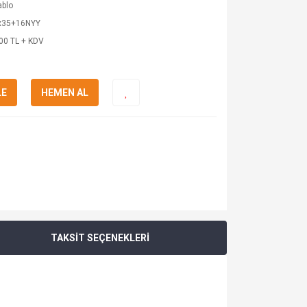
ablo
x35+16NYY
00 TL + KDV
LE
HEMEN AL
TAKSİT SEÇENEKLERİ