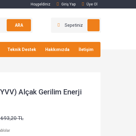
Hoşgeldiniz
Giriş Yap
Üye Ol
ARA
Sepetiniz
Teknik Destek
Hakkımızda
İletişim
VV) Alçak Gerilim Enerji
.693,20 TL
blolar