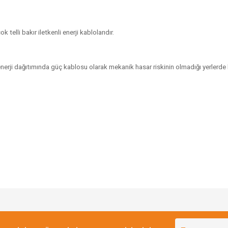
telli bakır iletkenli enerji kablolarıdır.
 enerji dağıtımında güç kablosu olarak mekanik hasar riskinin olmadığı yerlerde 
Bu ürüne ilk yorumu siz yapın!