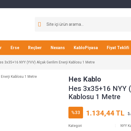
r
Erse
Reçber
Nexans
KabloPiyasa
Fiyat Teklifi
es 3x35+16 NYY (YVV) Alçak Gerilim Enerji Kablosu 1 Metre
Hes Kablo
Hes 3x35+16 NYY (Y
Kablosu 1 Metre
1.134,44 TL
%33
1
Kategori
NYY Ka