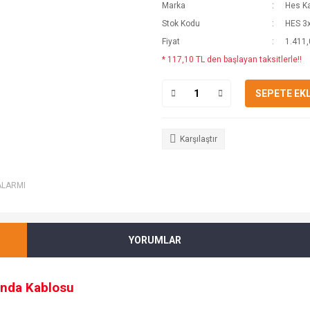
Marka
Hes K
Stok Kodu
HES 3
Fiyat
1.411,
* 117,10 TL den başlayan taksitlerle!!
SEPETE EK
Karşılaştır
ALARMI
YORUMLAR
anda Kablosu