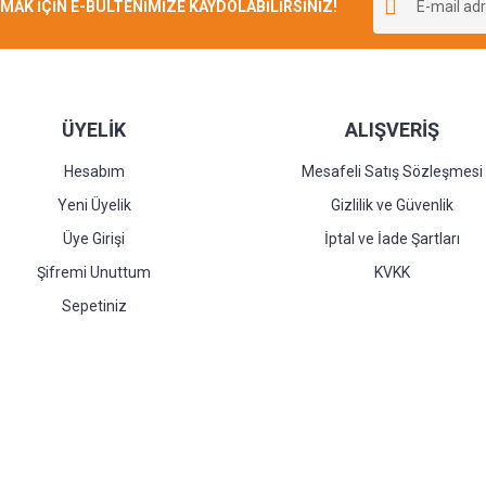
K İÇİN E-BÜLTENİMİZE KAYDOLABİLİRSİNİZ!
Yorum Yaz
ÜYELİK
ALIŞVERİŞ
Hesabım
Mesafeli Satış Sözleşmesi
Yeni Üyelik
Gizlilik ve Güvenlik
Üye Girişi
İptal ve İade Şartları
Şifremi Unuttum
KVKK
Sepetiniz