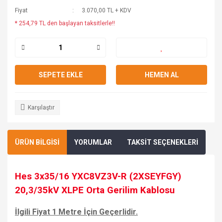
Fiyat
3.070,00 TL + KDV
* 254,79 TL den başlayan taksitlerle!!
SEPETE EKLE
HEMEN AL
Karşılaştır
ÜRÜN BİLGİSİ
YORUMLAR
TAKSİT SEÇENEKLERİ
Hes 3x35/16 YXC8VZ3V-R (2XSEYFGY)
20,3/35kV XLPE Orta Gerilim Kablosu
İlgili Fiyat 1 Metre İçin Geçerlidir.