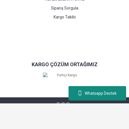
Sipariş Sorgula
Kargo Takibi
KARGO ÇÖZÜM ORTAĞIMIZ
Whatsapp Destek
Kablopiyasa.com © Tüm hakları saklıdır. Kredi kartı bilgileriniz 256bit SSL
sertifikası ile korunmaktadır.
ile