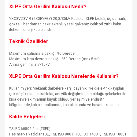
XLPE Orta Gerilim Kablosu Nedir?
YXC8VZ3V-R (2XSEYFGY) 20,3/35kV Kablolar XLPE İzoleli, üç damarlı,
çok telli her damarı bakır ekranlı, yassı galvaniz çelik tel zırhlı bakır
iletkenli enerji kablolarıdır.
Teknik Özellikler
Maximum çalışma sıcaklığı: 90 Derece
Maximum kısa devre sıcaklığı: 250 Derece (max.5 sn)
Anma gerilimi: 8,7/15kV
XLPE Orta Gerilim Kablosu Nerelerde Kullanılır?
Kullanım yeri: Mekanik darbelere karşı dayanıklı ve dielektrik kayıpları
çok düşük olan bu kablolar, ani yük değişimlerinin olduğu şebekeler ile
kısa devre akımlarının büyük olduğu yerleşim ve endüstri
bölgelerinde,kablo kanallarında, toprak altında ve havada kullanılır.
Kalite Belgeleri
TS IEC 60502-2 e. (TSEK)
Hes marka kablolar TSE, TSE ISO 9001, TSE ISO 14001, TSE ISO 18001,