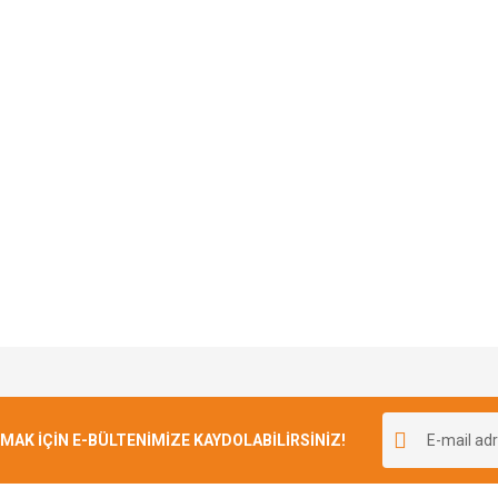
Bu ürüne ilk yorumu siz yapın!
K İÇİN E-BÜLTENİMİZE KAYDOLABİLİRSİNİZ!
Yorum Yaz