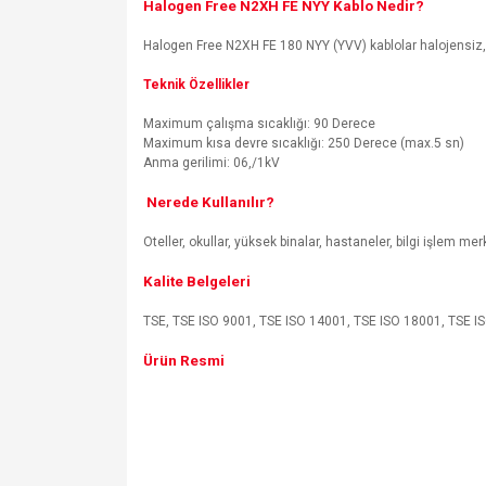
Halogen Free N2XH FE NYY Kablo Nedir?
Halogen Free N2XH FE 180 NYY (YVV) kablolar halojensiz, ale
Teknik Özellikler
Maximum çalışma sıcaklığı: 90 Derece
Maximum kısa devre sıcaklığı: 250 Derece (max.5 sn)
Anma gerilimi: 06,/1kV
Nerede Kullanılır?
Oteller, okullar, yüksek binalar, hastaneler, bilgi işlem m
Kalite Belgeleri
TSE, TSE ISO 9001, TSE ISO 14001, TSE ISO 18001, TSE ISO
Ürün Resmi