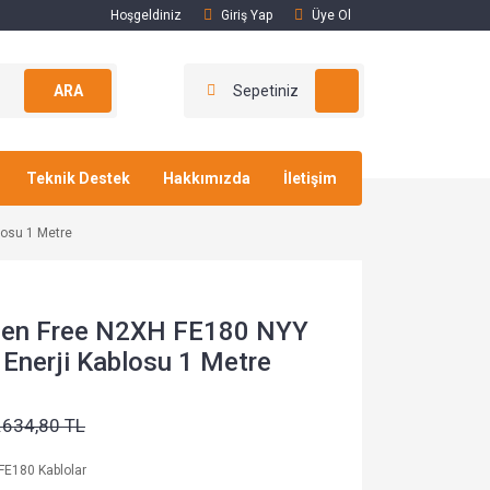
Hoşgeldiniz
Giriş Yap
Üye Ol
ARA
Sepetiniz
Teknik Destek
Hakkımızda
İletişim
losu 1 Metre
gen Free N2XH FE180 NYY
 Enerji Kablosu 1 Metre
.634,80 TL
FE180 Kablolar