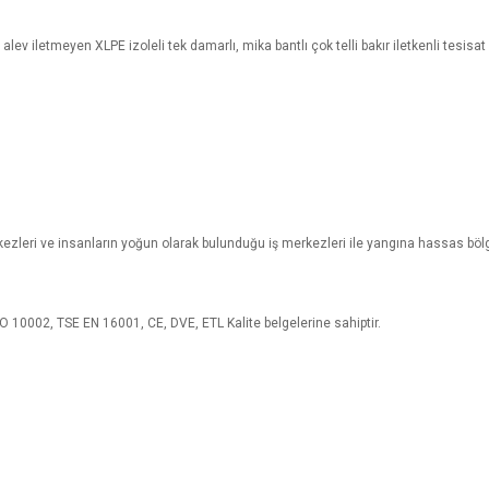
v iletmeyen XLPE izoleli tek damarlı, mika bantlı çok telli bakır iletkenli tesisat v
erkezleri ve insanların yoğun olarak bulunduğu iş merkezleri ile yangına hassas bölge
 10002, TSE EN 16001, CE, DVE, ETL Kalite belgelerine sahiptir.