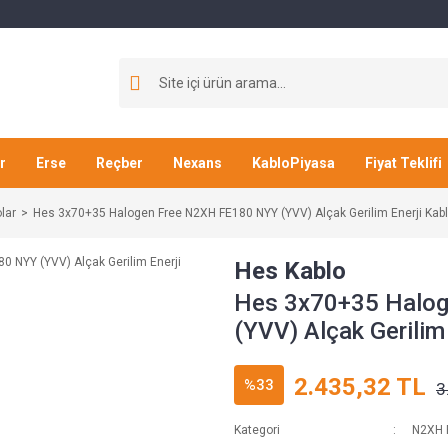
r
Erse
Reçber
Nexans
KabloPiyasa
Fiyat Teklifi
lar
Hes 3x70+35 Halogen Free N2XH FE180 NYY (YVV) Alçak Gerilim Enerji Kab
Hes Kablo
Hes 3x70+35 Halo
(YVV) Alçak Gerilim
2.435,32 TL
%33
3
Kategori
N2XH 