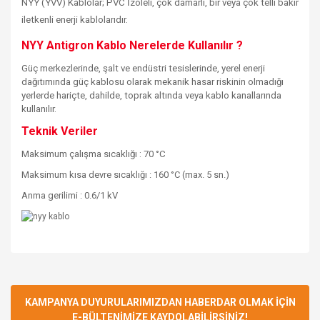
NYY (YVV) Kablolar; PVC İzoleli, çok damarlı, bir veya çok telli bakır
iletkenli enerji kablolarıdır.
NYY Antigron Kablo Nerelerde Kullanılır ?
Güç merkezlerinde, şalt ve endüstri tesislerinde, yerel enerji
dağıtımında güç kablosu olarak mekanik hasar riskinin olmadığı
yerlerde hariçte, dahilde, toprak altında veya kablo kanallarında
kullanılır.
Teknik Veriler
Maksimum çalışma sıcaklığı : 70 °C
Maksimum kısa devre sıcaklığı : 160 °C (max. 5 sn.)
Anma gerilimi : 0.6/1 kV
Bu ürüne ilk yorumu siz yapın!
KAMPANYA DUYURULARIMIZDAN HABERDAR OLMAK İÇİN
E-BÜLTENİMİZE KAYDOLABİLİRSİNİZ!