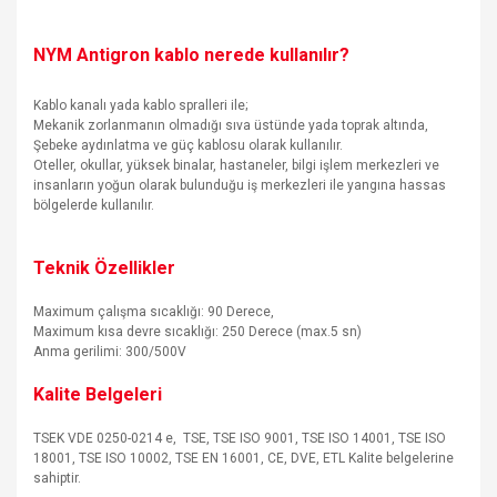
NYM Antigron kablo nerede kullanılır?
Kablo kanalı yada kablo spralleri ile;
Mekanik zorlanmanın olmadığı sıva üstünde yada toprak altında,
Şebeke aydınlatma ve güç kablosu olarak kullanılır.
Oteller, okullar, yüksek binalar, hastaneler, bilgi işlem merkezleri ve
insanların yoğun olarak bulunduğu iş merkezleri ile yangına hassas
bölgelerde kullanılır.
Teknik Özellikler
Maximum çalışma sıcaklığı: 90 Derece,
Maximum kısa devre sıcaklığı: 250 Derece (max.5 sn)
Anma gerilimi: 300/500V
Kalite Belgeleri
TSEK VDE 0250-0214 e, TSE, TSE ISO 9001, TSE ISO 14001, TSE ISO
18001, TSE ISO 10002, TSE EN 16001, CE, DVE, ETL Kalite belgelerine
sahiptir.