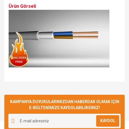
Ürün Görseli
Bu ürüne ilk yorumu siz yapın!
KAMPANYA DUYURULARIMIZDAN HABERDAR OLMAK İÇİN
E-BÜLTENİMİZE KAYDOLABİLİRSİNİZ!
Yorum Yaz
KAYDOL