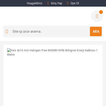
Hoşgeldiniz
Giriş Yap
Üye Ol
ARA