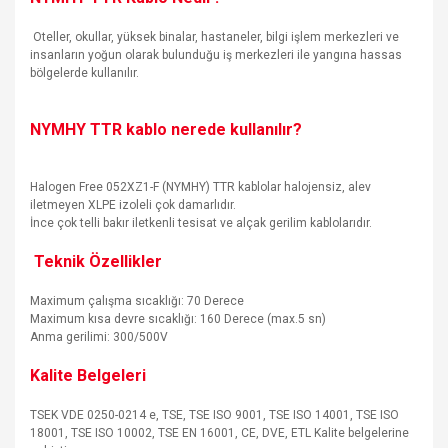
Oteller, okullar, yüksek binalar, hastaneler, bilgi işlem merkezleri ve
insanların yoğun olarak bulunduğu iş merkezleri ile yangına hassas
bölgelerde kullanılır.
NYMHY
TTR kablo nerede kullanılır?
Halogen Free 052XZ1-F (NYMHY) TTR kablolar halojensiz, alev
iletmeyen XLPE izoleli çok damarlıdır.
İnce çok telli bakır iletkenli tesisat ve alçak gerilim kablolarıdır.
Teknik Özellikler
Maximum çalışma sıcaklığı: 70 Derece
Maximum kısa devre sıcaklığı: 160 Derece (max.5 sn)
Anma gerilimi: 300/500V
Kalite Belgeleri
TSEK VDE 0250-0214 e, TSE, TSE ISO 9001, TSE ISO 14001, TSE ISO
18001, TSE ISO 10002, TSE EN 16001, CE, DVE, ETL Kalite belgelerine