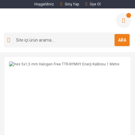
Hoşgeldiniz
Giriş Yap
Üye Ol
ARA