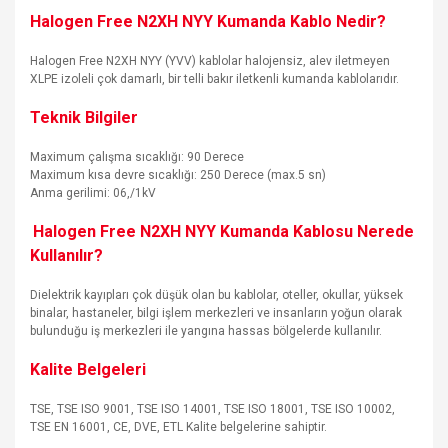
Halogen Free N2XH NYY Kumanda Kablo Nedir?
Halogen Free N2XH NYY (YVV) kablolar halojensiz, alev iletmeyen
XLPE izoleli çok damarlı, bir telli bakır iletkenli kumanda kablolarıdır.
Teknik Bilgiler
Maximum çalışma sıcaklığı: 90 Derece
Maximum kısa devre sıcaklığı: 250 Derece (max.5 sn)
Anma gerilimi: 06,/1kV
Halogen Free N2XH NYY Kumanda Kablosu Nerede
Kullanılır?
Dielektrik kayıpları çok düşük olan bu kablolar, oteller, okullar, yüksek
binalar, hastaneler, bilgi işlem merkezleri ve insanların yoğun olarak
bulunduğu iş merkezleri ile yangına hassas bölgelerde kullanılır.
Kalite Belgeleri
TSE, TSE ISO 9001, TSE ISO 14001, TSE ISO 18001, TSE ISO 10002,
TSE EN 16001, CE, DVE, ETL Kalite belgelerine sahiptir.