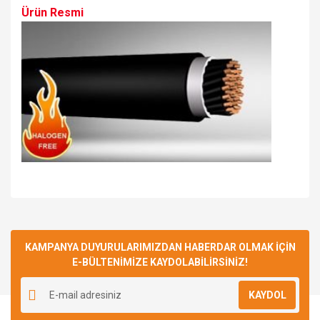
Ürün Resmi
Bu ürüne ilk yorumu siz yapın!
KAMPANYA DUYURULARIMIZDAN HABERDAR OLMAK İÇİN
E-BÜLTENİMİZE KAYDOLABİLİRSİNİZ!
Yorum Yaz
KAYDOL