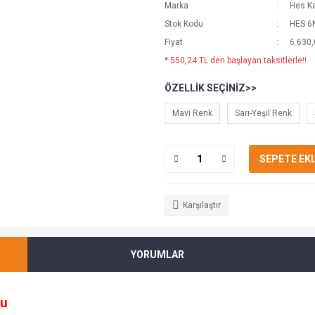
Marka
Hes K
Stok Kodu
HES 6
Fiyat
6.630,
* 550,24 TL den başlayan taksitlerle!!
ÖZELLIK SEÇINIZ>>
Mavi Renk
Sarı-Yeşil Renk
SEPETE EK
Karşılaştır
YORUMLAR
su