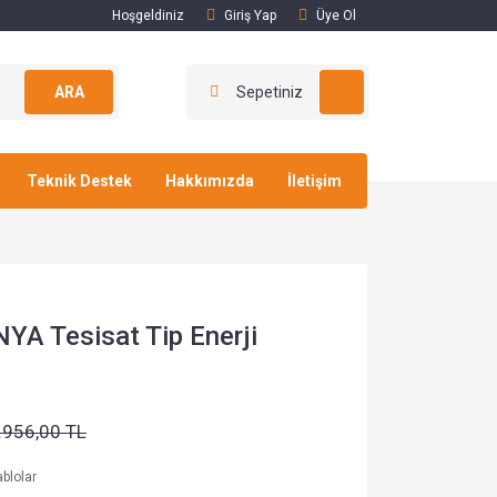
Hoşgeldiniz
Giriş Yap
Üye Ol
ARA
Sepetiniz
Teknik Destek
Hakkımızda
İletişim
A Tesisat Tip Enerji
.956,00 TL
blolar