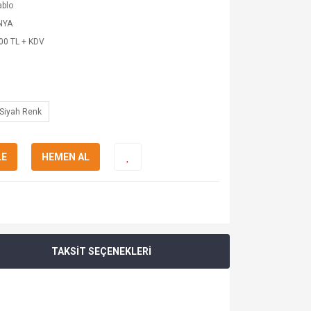
ablo
NYA
00 TL + KDV
Siyah Renk
LE
HEMEN AL
TAKSİT SEÇENEKLERİ