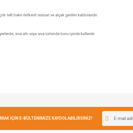
ok telli bakır iletkenli tesisat ve alçak gerilim kablolarıdır.
rlerde, sıva altı veya sıva üstünde boru içinde kullanılır.
Bu ürüne ilk yorumu siz yapın!
K İÇİN E-BÜLTENİMİZE KAYDOLABİLİRSİNİZ!
Yorum Yaz