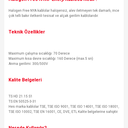
Halogen Free NYA kablolar halojensiz, alev iletmeyen tek damarlı, ince
çok telli bakır iletkenli tesisat ve alçak gerilim kablolarıdır.
Teknik Özellikler
Maximum çalışma sıcaklığı: 70 Derece
Maximum kısa devre sıcaklığı: 160 Derece (max.5 sn)
Anma gerilimi: 300/500V
Kalite Belgeleri
TS HD 21.15 S1
TS EN 50525-3-31
Hes marka kablolar TSE, TSE ISO 9001, TSE ISO 14001, TSE ISO 18001,
TSE ISO 10002, TSE EN 16001, CE, DVE, ETL Kalite belgelerine sahiptir.
Nerede Kullanılır?