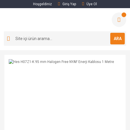
Hoşgeldiniz
Giriş Yap
Üye Ol
ARA