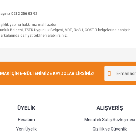
 arayınız 0212 256 03 92
ğişiklik yapma hakkımız mahfuzdur
gunluk Belgesi, TSEK Uygunluk Belgesi, VDE, RoSH, GOST-R belgelerine sahiptir
alarında da fiyat teklifleri alabilirsiniz.
Bu ürüne ilk yorumu siz yapın!
K İÇİN E-BÜLTENİMİZE KAYDOLABİLİRSİNİZ!
Yorum Yaz
ÜYELİK
ALIŞVERİŞ
Hesabım
Mesafeli Satış Sözleşmesi
Yeni Üyelik
Gizlilik ve Güvenlik