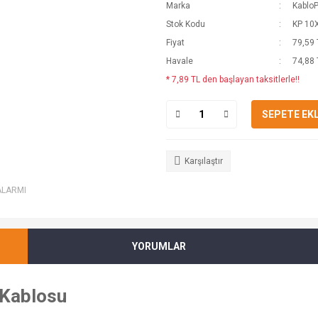
Marka
Kablo
Stok Kodu
KP 10
Fiyat
79,59 
Havale
74,88 
* 7,89 TL den başlayan taksitlerle!!
SEPETE EK
Karşılaştır
ALARMI
YORUMLAR
 Kablosu