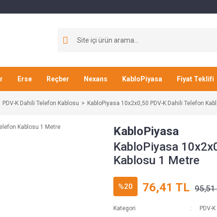
r
Erse
Reçber
Nexans
KabloPiyasa
Fiyat Teklifi
PDV-K Dahili Telefon Kablosu
KabloPiyasa 10x2x0,50 PDV-K Dahili Telefon Kab
KabloPiyasa
KabloPiyasa 10x2x0
Kablosu 1 Metre
76,41 TL
%20
95,51
Kategori
PDV-K 