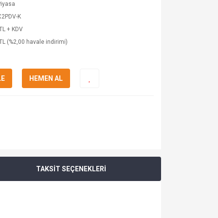
Piyasa
X2PDV-K
TL + KDV
TL (%2,00 havale indirimi)
LE
HEMEN AL
TAKSİT SEÇENEKLERİ