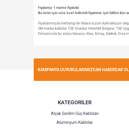
Fiyatımız 1 metre fiyatıdır
Bu ürün için size özel indirimli fiyatımız için lütfen bizi
Fiyatlarımızda herhangi bir ihbara lüzüm kalmaksızın de
2M marka kablolar TSE İmalata Yeterlilik Belgesi, TSE Uy
Firmamızda bu ürünü Nexans, Klas, Birtaş, Kabtek, Erse mark
KAMPANYA DUYURULARIMIZDAN HABERDAR OLMA
KATEGORİLER
Alçak Gerilim Güç Kabloları
Alüminyum Kablolar