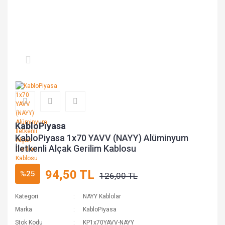
KabloPiyasa
KabloPiyasa 1x70 YAVV (NAYY) Alüminyum
İletkenli Alçak Gerilim Kablosu
94,50 TL
%25
126,00 TL
Kategori
NAYY Kablolar
Marka
KabloPiyasa
Stok Kodu
KP1x70YAVV-NAYY