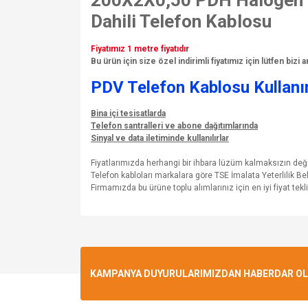
200X2X0,50 PDH Halogen 
Dahili Telefon Kablosu
Fiyatımız 1 metre fiyatıdır
Bu ürün için size özel indirimli fiyatımız için lütfen bizi
PDV Telefon Kablosu Kullanı
Bina içi tesisatlarda
Telefon santralleri ve abone dağıtımlarında
Sinyal ve data iletiminde kullanılırlar
Fiyatlarımızda herhangi bir ihbara lüzüm kalmaksızın de
Telefon kabloları markalara göre TSE İmalata Yeterlilik B
Firmamızda bu ürüne toplu alımlarınız için en iyi fiyat teklif
KAMPANYA DUYURULARIMIZDAN HABERDAR OLMA