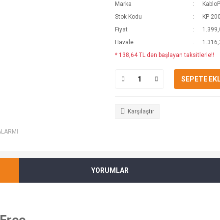
Marka
Kablo
Stok Kodu
KP 20
Fiyat
1.399,
Havale
1.316,
* 138,64 TL den başlayan taksitlerle!!
SEPETE EK
Karşılaştır
ALARMI
YORUMLAR