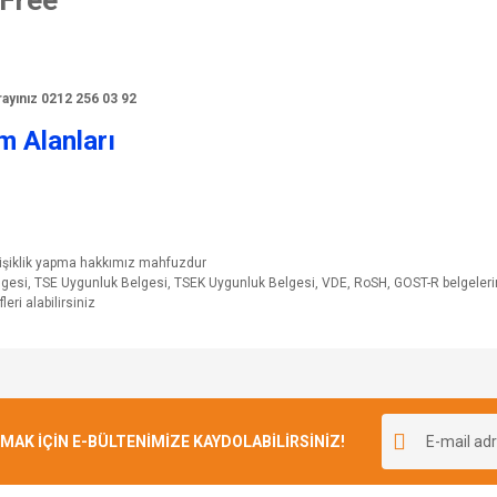
Free
 arayınız 0212 256 03 92
m Alanları
ğişiklik yapma hakkımız mahfuzdur
elgesi, TSE Uygunluk Belgesi, TSEK Uygunluk Belgesi, VDE, RoSH, GOST-R belgeleri
leri alabilirsiniz
Bu ürüne ilk yorumu siz yapın!
K İÇİN E-BÜLTENİMİZE KAYDOLABİLİRSİNİZ!
Yorum Yaz