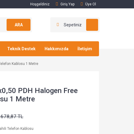
Hoşgeldiniz
Giriş Yap
Üye Ol
ARA
Sepetiniz
Teknik Destek
Hakkımızda
İletişim
Telefon Kablosu 1 Metre
x0,50 PDH Halogen Free
osu 1 Metre
.678,87 TL
hili Telefon Kablosu