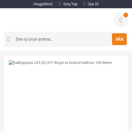
Hoşgeldiniz
Giriş Yap
Üye Ol
ARA