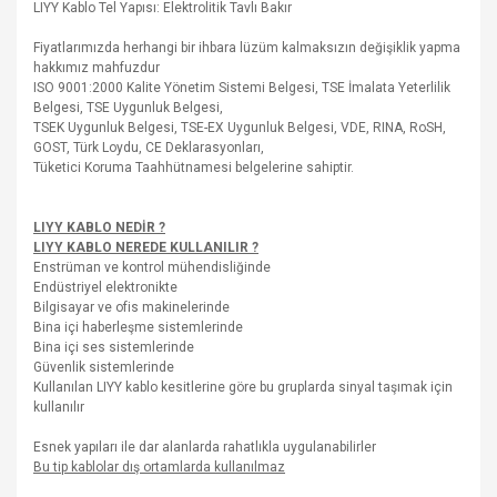
LIYY Kablo Tel Yapısı: Elektrolitik Tavlı Bakır
Fiyatlarımızda herhangi bir ihbara lüzüm kalmaksızın değişiklik yapma
hakkımız mahfuzdur
ISO 9001:2000 Kalite Yönetim Sistemi Belgesi, TSE İmalata Yeterlilik
Belgesi, TSE Uygunluk Belgesi,
TSEK Uygunluk Belgesi, TSE-EX Uygunluk Belgesi, VDE, RINA, RoSH,
GOST, Türk Loydu, CE Deklarasyonları,
Tüketici Koruma Taahhütnamesi belgelerine sahiptir.
LIYY KABLO NEDİR ?
LIYY KABLO NEREDE KULLANILIR ?
Enstrüman ve kontrol mühendisliğinde
Endüstriyel elektronikte
Bilgisayar ve ofis makinelerinde
Bina içi haberleşme sistemlerinde
Bina içi ses sistemlerinde
Güvenlik sistemlerinde
Kullanılan LIYY kablo kesitlerine göre bu gruplarda sinyal taşımak için
kullanılır
Esnek yapıları ile dar alanlarda rahatlıkla uygulanabilirler
Bu tip kablolar dış ortamlarda kullanılmaz