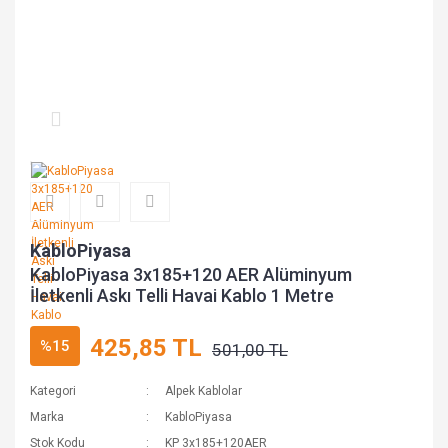
KabloPiyasa
KabloPiyasa 3x185+120 AER Alüminyum
İletkenli Askı Telli Havai Kablo 1 Metre
425,85 TL
%15
501,00 TL
Kategori
Alpek Kablolar
Marka
KabloPiyasa
Stok Kodu
KP 3x185+120AER