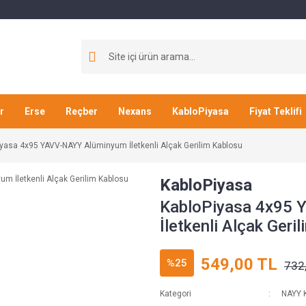
r
Erse
Reçber
Nexans
KabloPiyasa
Fiyat Teklifi
yasa 4x95 YAVV-NAYY Alüminyum İletkenli Alçak Gerilim Kablosu
KabloPiyasa
KabloPiyasa 4x95
İletkenli Alçak Geri
549,00 TL
%25
732
Kategori
NAYY K