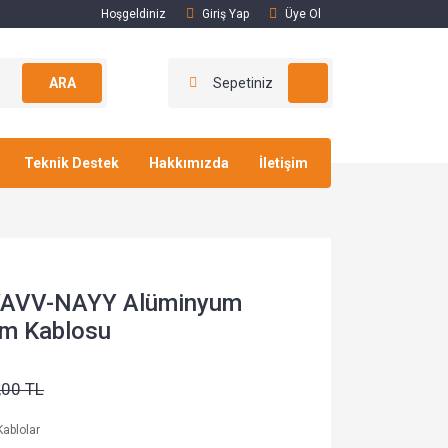
Hoşgeldiniz
Giriş Yap
Üye Ol
ARA
Sepetiniz
Teknik Destek
Hakkımızda
İletişim
 YAVV-NAYY Alüminyum
lim Kablosu
,00 TL
ablolar