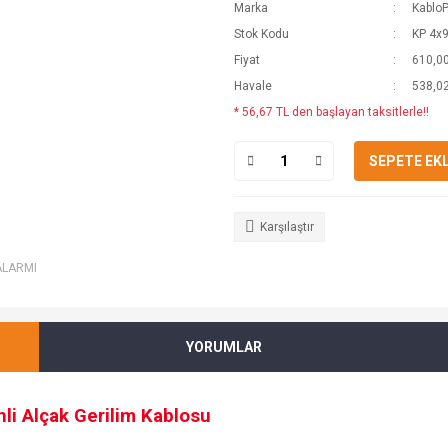
Marka
Kablo
Stok Kodu
KP 4x
Fiyat
610,00
Havale
538,02
* 56,67 TL den başlayan taksitlerle!!
SEPETE EK
Karşılaştır
ALARMI
YORUMLAR
li Alçak Gerilim Kablosu