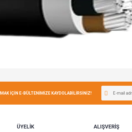
Bu ürüne ilk yorumu siz yapın!
K İÇİN E-BÜLTENİMİZE KAYDOLABİLİRSİNİZ!
Yorum Yaz
ÜYELİK
ALIŞVERİŞ