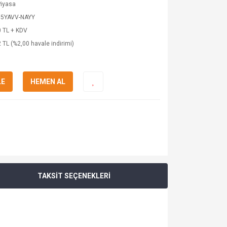
Piyasa
95YAVV-NAYY
 TL + KDV
 TL (%2,00 havale indirimi)
LE
HEMEN AL
TAKSİT SEÇENEKLERİ