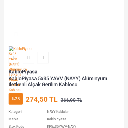
KabloPiyasa
KabloPiyasa 5x35 YAVV (NAYY) Alüminyum
İletkenli Alçak Gerilim Kablosu
274,50 TL
%25
366,00 TL
Kategori
NAYY Kablolar
Marka
KabloPiyasa
Stok Kodu
KP5x35YAVV-NAYY