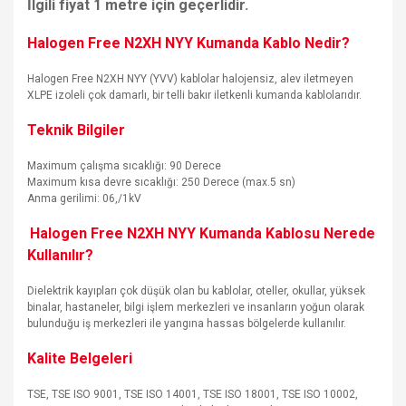
İlgili fiyat 1 metre için geçerlidir.
Halogen Free N2XH NYY Kumanda Kablo Nedir?
Halogen Free N2XH NYY (YVV) kablolar halojensiz, alev iletmeyen
XLPE izoleli çok damarlı, bir telli bakır iletkenli kumanda kablolarıdır.
Teknik Bilgiler
Maximum çalışma sıcaklığı: 90 Derece
Maximum kısa devre sıcaklığı: 250 Derece (max.5 sn)
Anma gerilimi: 06,/1kV
Halogen Free N2XH NYY Kumanda Kablosu Nerede
Kullanılır?
Dielektrik kayıpları çok düşük olan bu kablolar, oteller, okullar, yüksek
binalar, hastaneler, bilgi işlem merkezleri ve insanların yoğun olarak
bulunduğu iş merkezleri ile yangına hassas bölgelerde kullanılır.
Kalite Belgeleri
TSE, TSE ISO 9001, TSE ISO 14001, TSE ISO 18001, TSE ISO 10002,