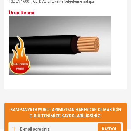
TSE EN 16001, CE, DVE, ETL Kalite belgelerine sahiptir.
Ürün Resmi
Bu ürüne ilk yorumu siz yapın!
KAMPANYA DUYURULARIMIZDAN HABERDAR OLMAK İÇİN
E-BÜLTENİMİZE KAYDOLABİLİRSİNİZ!
Yorum Yaz
KAYDOL