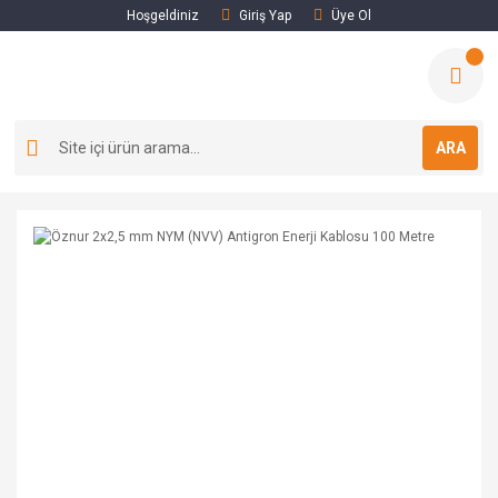
Hoşgeldiniz
Giriş Yap
Üye Ol
ARA