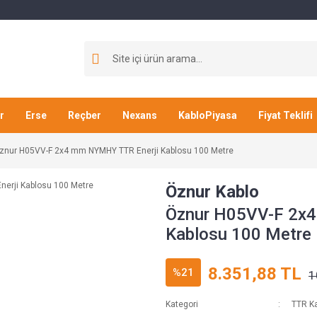
r
Erse
Reçber
Nexans
KabloPiyasa
Fiyat Teklifi
znur H05VV-F 2x4 mm NYMHY TTR Enerji Kablosu 100 Metre
Öznur Kablo
Öznur H05VV-F 2x
Kablosu 100 Metre
8.351,88 TL
%21
1
Kategori
TTR Ka