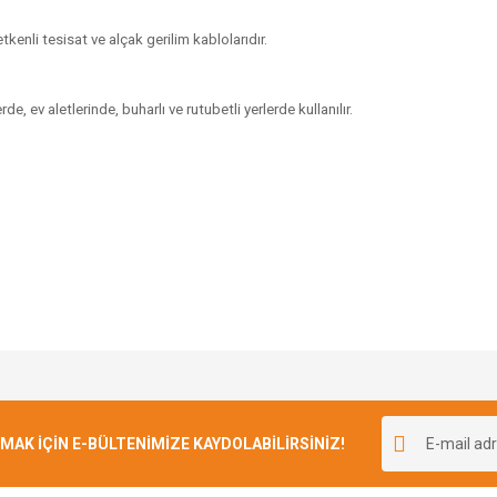
tkenli tesisat ve alçak gerilim kablolarıdır.
, ev aletlerinde, buharlı ve rutubetli yerlerde kullanılır.
Bu ürüne ilk yorumu siz yapın!
K İÇİN E-BÜLTENİMİZE KAYDOLABİLİRSİNİZ!
Yorum Yaz