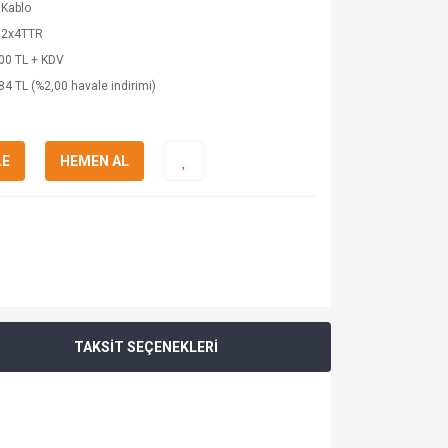
 Kablo
 2x4TTR
00 TL + KDV
84 TL (%2,00 havale indirimi)
LE
HEMEN AL
TAKSİT SEÇENEKLERİ