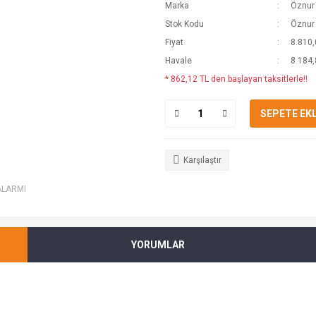
Marka
Öznur
Stok Kodu
Öznur
Fiyat
8.810,
Havale
8.184,
* 862,12 TL den başlayan taksitlerle!!
SEPETE EK
Karşılaştır
ALARMI
YORUMLAR