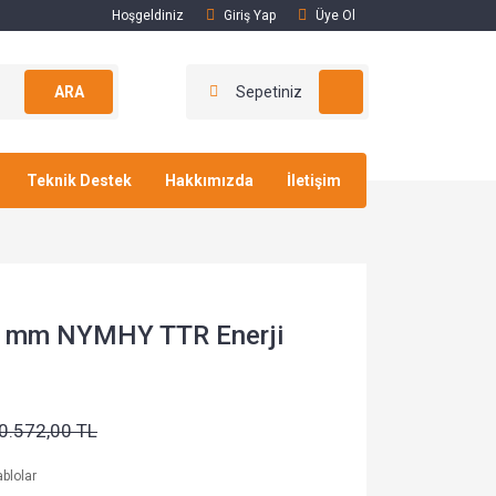
Hoşgeldiniz
Giriş Yap
Üye Ol
ARA
Sepetiniz
Teknik Destek
Hakkımızda
İletişim
4 mm NYMHY TTR Enerji
0.572,00 TL
blolar