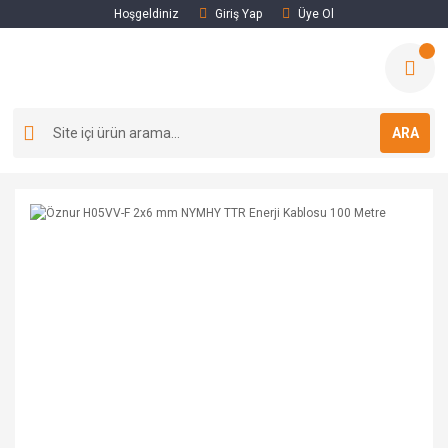
Hoşgeldiniz
Giriş Yap
Üye Ol
ARA