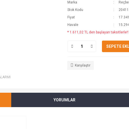
Marka
Reçber
Stok Kodu
20411
Fiyat
17.341
Havale
15.294
* 1.611,02 TL den başlayan taksitlerle!!
SEPETE EK
Karşılaştır
ALARMI
YORUMLAR