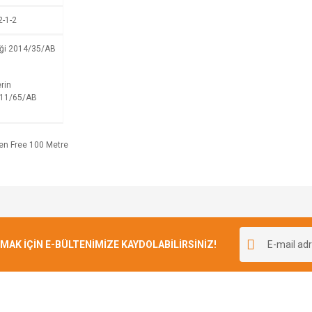
2-1-2
iği 2014/35/AB
rin
2011/65/AB
Bu ürüne ilk yorumu siz yapın!
K İÇİN E-BÜLTENİMİZE KAYDOLABİLİRSİNİZ!
Yorum Yaz