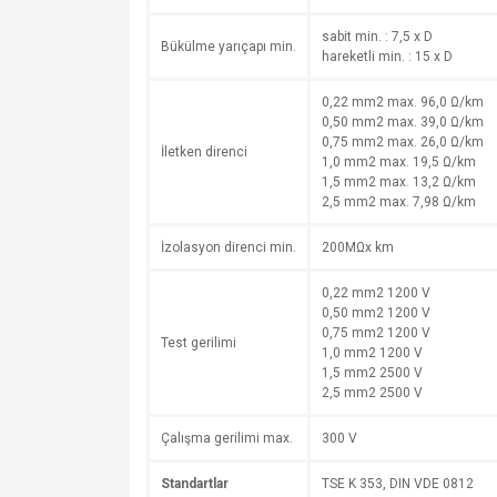
sabit min. : 7,5 x D
Bükülme yarıçapı min.
hareketli min. : 15 x D
0,22 mm2 max. 96,0 Ω/km
0,50 mm2 max. 39,0 Ω/km
0,75 mm2 max. 26,0 Ω/km
İletken direnci
1,0 mm2 max. 19,5 Ω/km
1,5 mm2 max. 13,2 Ω/km
2,5 mm2 max. 7,98 Ω/km
İzolasyon direnci min.
200MΩx km
0,22 mm2 1200 V
0,50 mm2 1200 V
0,75 mm2 1200 V
Test gerilimi
1,0 mm2 1200 V
1,5 mm2 2500 V
2,5 mm2 2500 V
Çalışma gerilimi max.
300 V
Standartlar
TSE K 353, DIN VDE 0812