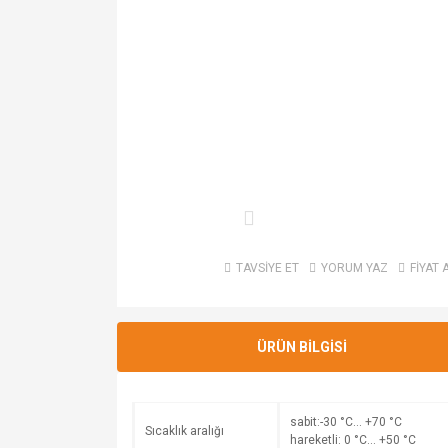
TAVSİYE ET
YORUM YAZ
FİYAT 
ÜRÜN BİLGİSİ
sabit:-30 °C… +70 °C
Sıcaklık aralığı
hareketli: 0 °C… +50 °C