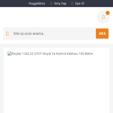
Hoşgeldiniz
Giriş Yap
Üye Ol
ARA