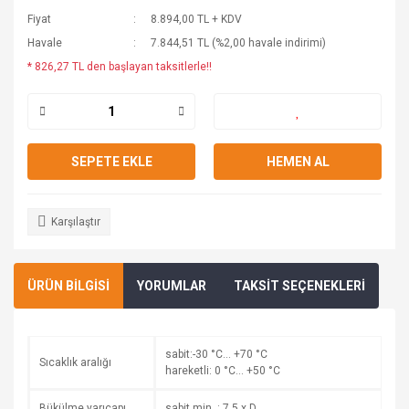
Fiyat
8.894,00 TL + KDV
Havale
7.844,51 TL (%2,00 havale indirimi)
* 826,27 TL den başlayan taksitlerle!!
SEPETE EKLE
HEMEN AL
Karşılaştır
ÜRÜN BİLGİSİ
YORUMLAR
TAKSİT SEÇENEKLERİ
sabit:-30 °C… +70 °C
Sıcaklık aralığı
hareketli: 0 °C… +50 °C
Bükülme yarıçapı
sabit min. : 7,5 x D